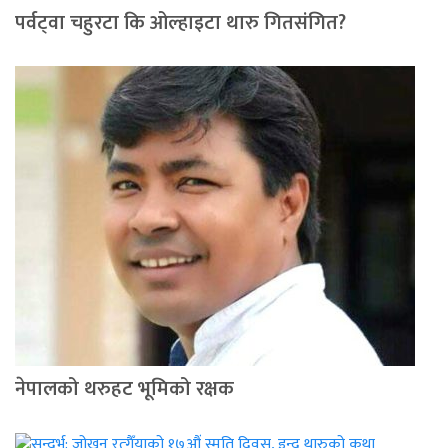
पर्वट्‍वा चहुरटा कि ओल्हाइटा थारु गितसंगित?
नेपालको थरुहट भूमिको रक्षक