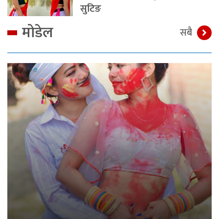
सुटिङ
मोडेल
सबै