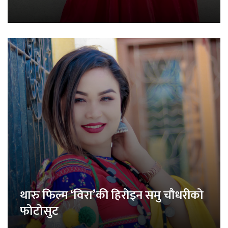
थारु फिल्म ‘विरा’की हिरोइन समु चौधरीको
फोटोसुट