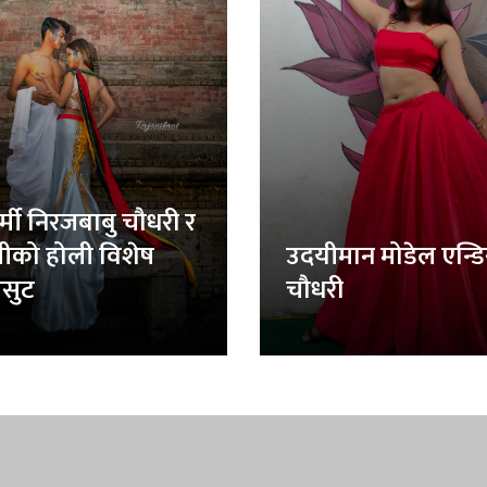
र्मी निरजबाबु चौधरी र
लीको होली विशेष
उदयीमान मोडेल एन्ड
सुट
चौधरी