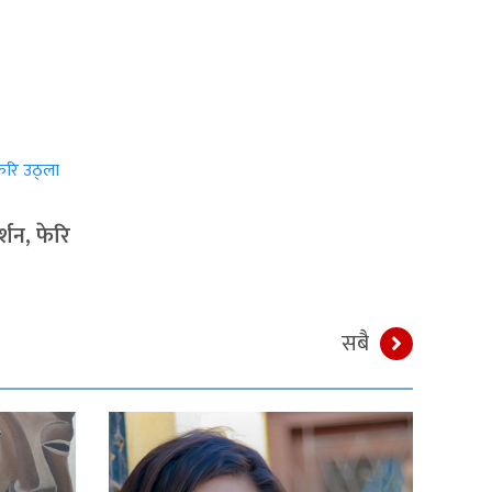
्शन, फेरि
सबै