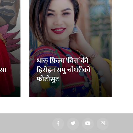
थारु फिल्म ‘विरा’की
िसा
हिरोइन समु चौधरीको
फोटोसुट