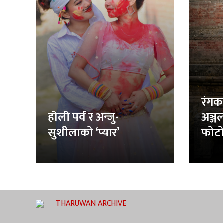
रंगक
होली पर्व र अन्जु-
अञ्ज
सुशीलाको ‘प्यार’
फोटो
THARUWAN ARCHIVE