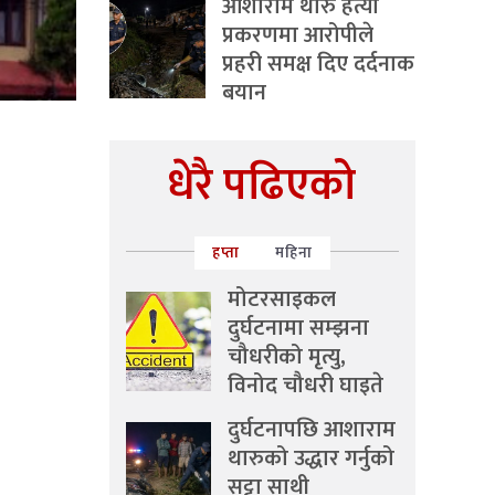
आशाराम थारु हत्या
प्रकरणमा आरोपीले
प्रहरी समक्ष दिए दर्दनाक
बयान
धेरै पढिएको
हप्ता
महिना
मोटरसाइकल
दुर्घटनामा सम्झना
चौधरीको मृत्यु,
विनोद चौधरी घाइते
दुर्घटनापछि आशाराम
थारुको उद्धार गर्नुको
सट्टा साथी