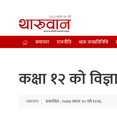
२०८३ साउन २१ गते
Leading Newsportal from Tharu Community Nepal.
समाचार
राजनीति
थारू जनप्रतिनिधि
कक्षा १२ को विज
थारूवान
प्रकाशित : २०७४ साउन २० गते १२:१६