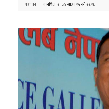
थारूवान
प्रकाशित : २०७४ साउन २५ गते २२:२६