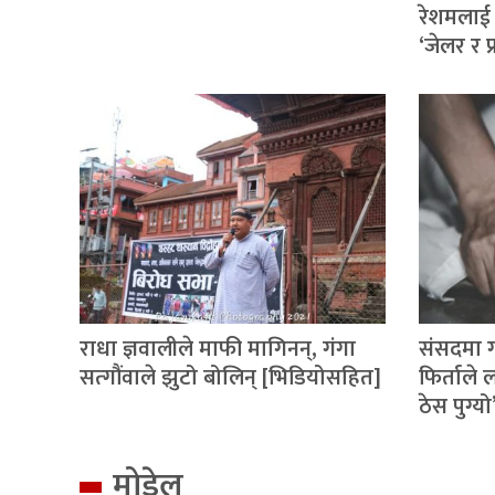
रेशमलाई 
‘जेलर र 
राधा ज्ञवालीले माफी मागिनन्, गंगा
संसदमा ग
सत्गौंवाले झुटो बोलिन् [भिडियोसहित]
फिर्ताले
ठेस पुग्यो
मोडेल