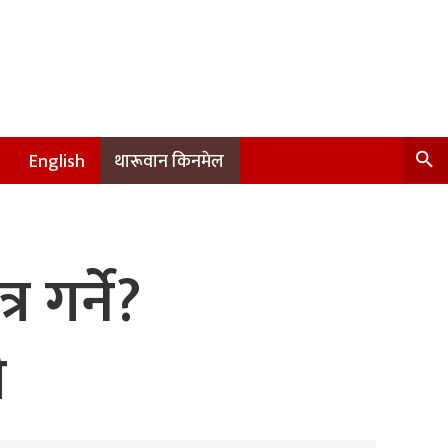
English
थारूवान किनमेल
गर्ने?
ी