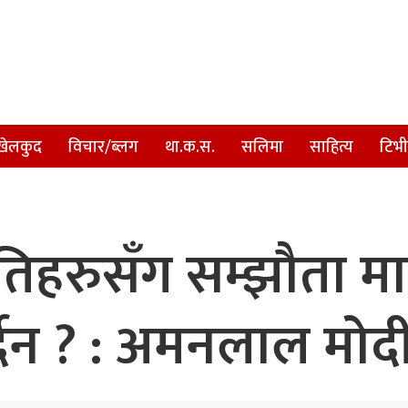
खेलकुद
विचार/ब्लग
था.क.स.
सलिमा
साहित्य
टिभी
रुसँग सम्झौता मात्र 
र्दैन ? : अमनलाल मोद