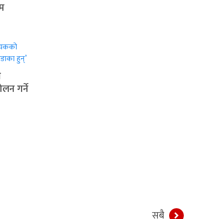
शम
ी
लन गर्ने
सबै