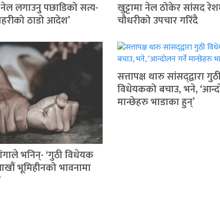
नेल लगाउनु पछाडिको सत्य-
खुट्टामा नेल ठोकेर सांसद रे
प्रहरीको ठाडो आदेश’
चौधरीको उपचार गरिँदै
सत्तापक्ष थारु सांसद्‍द्वारा गुठ
विधेयकको बचाउ, भने, ‘आन्दो
मान्छेहरु भाडाका हुन्’
ंगाले भनिन्- ‘गुठी विधेयक
 लाखौं भूमिहीनको भावनामा
’