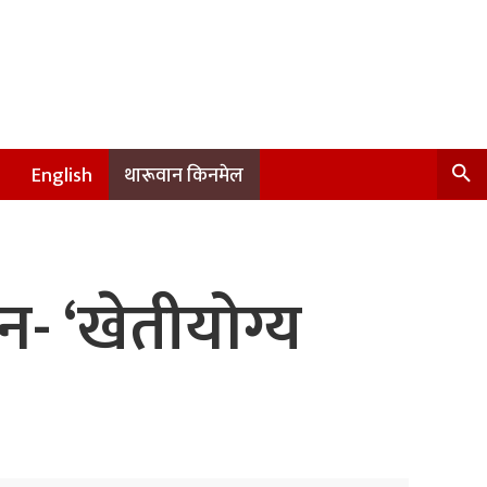
English
थारूवान किनमेल
न- ‘खेतीयोग्य