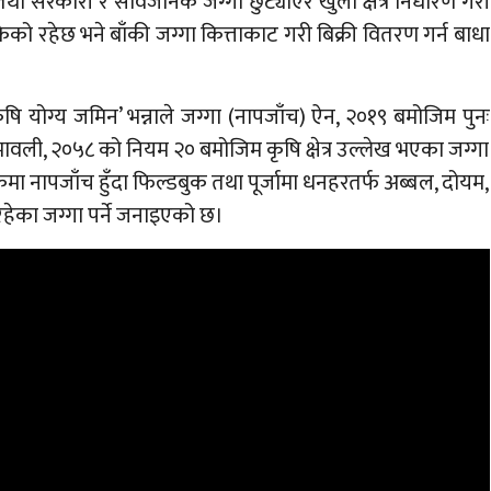
ा सरकारी र सार्वजनिक जग्गा छुट्याएर खुला क्षेत्र निर्धारण गरी
ो रहेछ भने बाँकी जग्गा कित्ताकाट गरी बिक्री वितरण गर्न बाधा
‘कृषि योग्य जमिन’ भन्नाले जग्गा (नापजाँच) ऐन, २०१९ बमोजिम पुनः
यमावली, २०५८ को नियम २० बमोजिम कृषि क्षेत्र उल्लेख भएका जग्गा
बिकमा नापजाँच हुँदा फिल्डबुक तथा पूर्जामा धनहरतर्फ अब्बल, दोयम,
ेका जग्गा पर्ने जनाइएको छ।