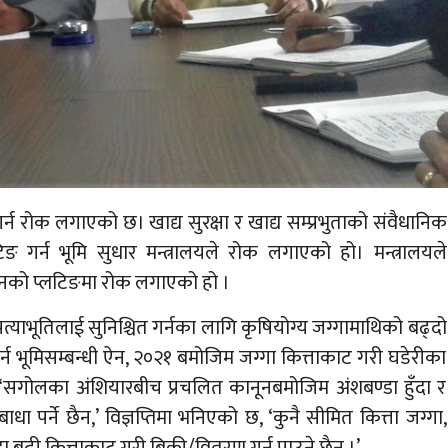
न रोक लगाएको छ। खाद्य सुरक्षा र खाद्य सम्प्रभुताको संवैधानिक
लटिङ गर्न भूमि सुधार मन्त्रालयले रोक लगाएको हो। मन्त्रालयले
िनको प्लटिङमा रोक लगाएको हो ।
 प्रत्याभूतिलाई सुनिश्चित गर्नका लागि कृषियोग्य जग्गामाथिको बढ्दो
 गर्न भूमिसम्बन्धी ऐन, २०२१ बमोजिम जग्गा कित्ताकाट गरी घडेरीका
हो। ‘सगोलका अंशियारबीच प्रचलित कानूनबमोजिम अंशबण्डा हुँदा र
पर्ने छैन,’ विज्ञप्तिमा भनिएको छ, ‘कुनै सीमित कित्ता जग्गा,
बढी कित्ताकाट गरी बिक्री/वितरण गर्न पाउने छैन ।’