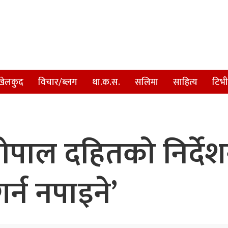
खेलकुद
विचार/ब्लग
था.क.स.
सलिमा
साहित्य
टिभी
 गोपाल दहितको निर्देश
र्न नपाइने’