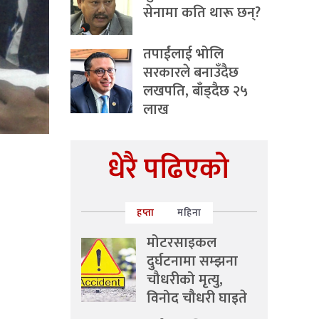
सेनामा कति थारू छन्?
तपाईंलाई भोलि
सरकारले बनाउँदैछ
लखपति, बाँड्दैछ २५
लाख
धेरै पढिएको
हप्ता
महिना
मोटरसाइकल
दुर्घटनामा सम्झना
चौधरीको मृत्यु,
विनोद चौधरी घाइते