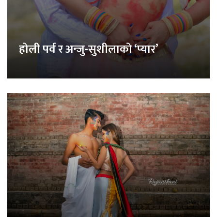
होली पर्व र अन्जु-सुशीलाको ‘प्यार’