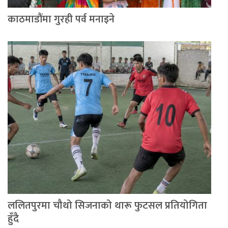
काठमाडौंमा गुरही पर्व मनाइने
ललितपुरमा चौथो सिजनाको थारू फुटसल प्रतियोगिता
हुँदै