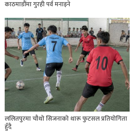
काठमाडौंमा गुरही पर्व मनाइने
ललितपुरमा चौथो सिजनाको थारू फुटसल प्रतियोगिता
हुँदै