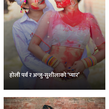
होली पर्व र अन्जु-सुशीलाको ‘प्यार’