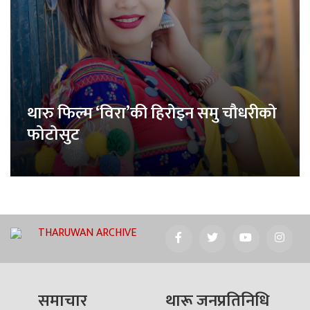
थारु फिल्म ‘विरा’की हिरोइन समु चौधरीको
फोटोसुट
THARUWAN ARCHIVE
समाचार
थारू जनप्रतिनिधि