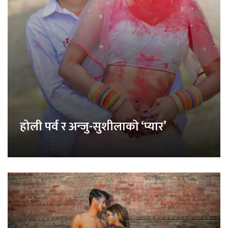
होली पर्व र अन्जु-सुशीलाको ‘प्यार’