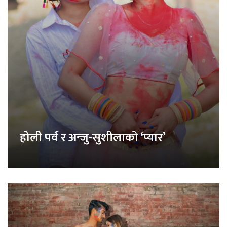
होली पर्व र अन्जु-सुशीलाको ‘प्यार’