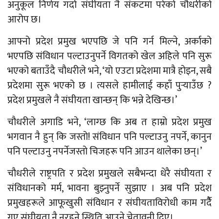
अनुकूल निर्णय गर्दा संघीयता नै संकटमा परेको चौधरीको
आरोप छ।
आफ्नो प्रदेश प्रमुख भएपछि जे पनि गर्न मिल्ने, अर्काको
भएपछि संविधान पल्टाउनुपर्ने विगतको खेल अहिले पनि सुरू
भएको बताउँदै चौधरीले भने, ‘यो एउटा प्रदेशमा मात्रै होइन, सबै
प्रदेशमा सुरू भएको छ । त्यसले हामीलाई कहाँ पुर्‍याउँछ ?
प्रदेश प्रमुखले नै संघीयता खान्छन् कि भन्ने देखिन्छ।’
चौधरीले अगाडि भने, ‘लाग्छ कि अब त हाम्रो प्रदेश प्रमुख
भगवान नै हुन् कि जस्तो! संविधान पनि पल्टाउनु नपर्ने, कानुन
पनि पल्टाउनु नपर्नेजस्तो चिजहरू पनि आउन थालेका छन्।’
चौधरीले राष्ट्रपति र प्रदेश प्रमुखले सबैभन्दा धेरै संघीयता र
संविधानको मर्म, भावना बुझ्नुपर्ने सुझाए । अब पनि प्रदेश
प्रमुखहरूले आफूखुसी संविधान र संघीयताविरोधी काम गर्दैै
गए संघीयता नै नरहने स्थिति आउने चेतावनी दिए।