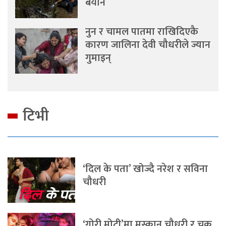
बयान
नुन र चामल पातमा राखिदिएकै
कारण जालिना देवी चौधरीले ज्यान
गुमाइन्
टिभी
‘दिल के पता’ खोज्दै नरेश र सविना
चौधरी
‘गोरी मोटी’मा मुस्कान चौधरी र चक्र