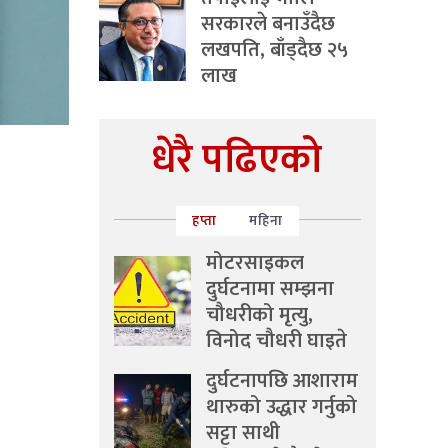
सरकारले बनाउँदैछ
लखपति, बाँड्दैछ २५
लाख
धेरै पढिएको
हप्ता
महिना
मोटरसाइकल
दुर्घटनामा सम्झना
चौधरीको मृत्यु,
विनोद चौधरी घाइते
दुर्घटनापछि आशाराम
थारुको उद्धार गर्नुको
सट्टा साथी