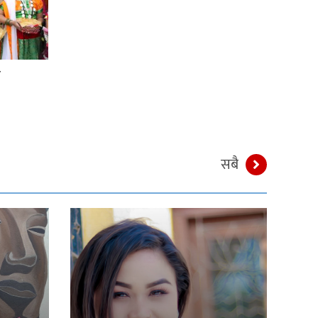
े
सबै