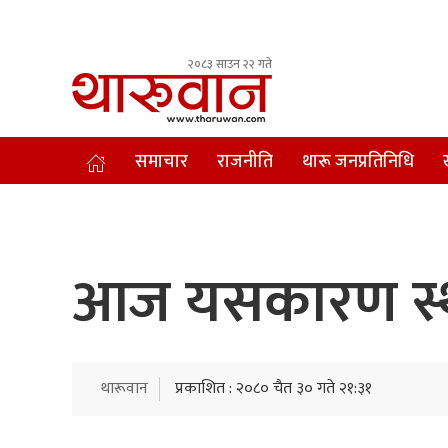
२०८३ साउन २२ गते
Leading Newsportal from Tharu Community Nepal.
समाचार
राजनीति
थारू जनप्रतिनिधि
आज यसकारण स्थग
थारूवान
प्रकाशित : २०८० चैत ३० गते २१:३१