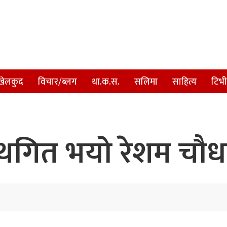
खेलकुद
विचार/ब्लग
था.क.स.
सलिमा
साहित्य
टिभी
ित भयो रेशम चौधरीक