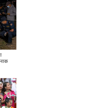
ा
्दनाक