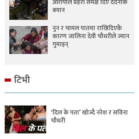
आरोपीले प्रहरी समक्ष दिए दर्दनाक
बयान
नुन र चामल पातमा राखिदिएकै
कारण जालिना देवी चौधरीले ज्यान
गुमाइन्
टिभी
‘दिल के पता’ खोज्दै नरेश र सविना
चौधरी