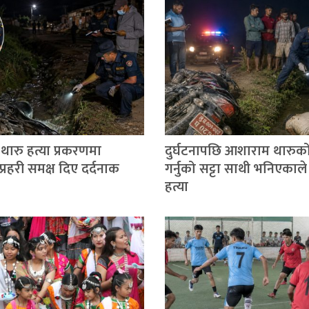
ारु हत्या प्रकरणमा
दुर्घटनापछि आशाराम थारुको
्रहरी समक्ष दिए दर्दनाक
गर्नुको सट्टा साथी भनिएकाले 
हत्या