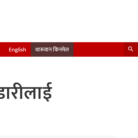
English
थारूवान किनमेल
डारीलाई