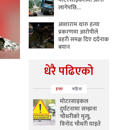
मोटरसाइकलमा आगो
लागेपछि…
आशाराम थारु हत्या
प्रकरणमा आरोपीले
प्रहरी समक्ष दिए दर्दनाक
बयान
धेरै पढिएको
हप्ता
महिना
मोटरसाइकल
दुर्घटनामा सम्झना
चौधरीको मृत्यु,
विनोद चौधरी घाइते