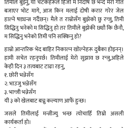
तिमीले बुझ्नु, यो चटकेहरूले हिजो म निर्दोष छ भन्दै मेरो गीत
बजाएर भोट मागे, आज किन मलाई दोषी करार गरेर जेल
हाल्ने षड्यन्त्र गर्दैछन्। मैले त राम्रोसँग बुझेको छु रन्जु, तिमी
सिद्धिनु भनेको म सिद्धिनु हो तर तिमीले बुझेकी छ्यौ कि छैनौ,
म सिद्धिनु भनेको तिमी पनि सक्किनु हो?
हाम्रो आन्तरिक भेद बाहिर निकाल्न खोल्नेहरू दुबैका होइनन्।
हामी सचेत रहनुपर्छ। तिमीलाई मेरो सुझाव छ रन्जु,अहिले
केही दिन ३ तत्वबाट टाढा रहनु,
१. छोरी भन्नेसँग
२. भाउजु भन्नेसँग
३. भान्जी भन्नेसँग
यी ३ को खेलबाट बच्नु कल्याण आफैं हुन्छ।
जसले तिमीलाई मन्त्रीज्यु भन्छ त्योचाहिँ तिम्रो असली
कार्यकर्ता हो।