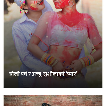
होली पर्व र अन्जु-सुशीलाको ‘प्यार’