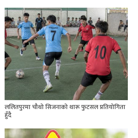
ललितपुरमा चौथो सिजनाको थारू फुटसल प्रतियोगिता
हुँदै