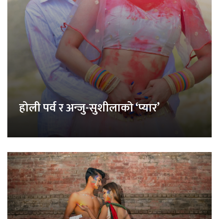
होली पर्व र अन्जु-सुशीलाको ‘प्यार’