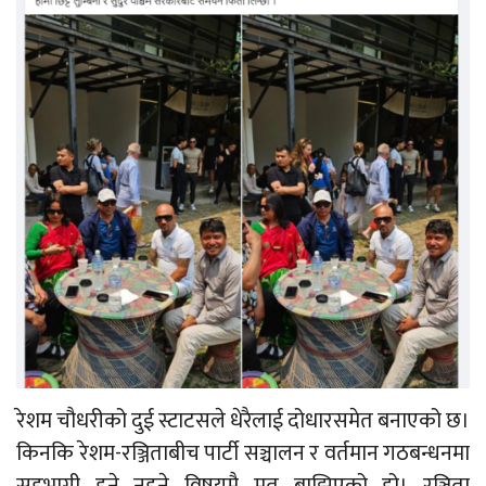
रेशम चौधरीको दुई स्टाटसले धेरैलाई दोधारसमेत बनाएको छ।
किनकि रेशम-रञ्जिताबीच पार्टी सञ्चालन र वर्तमान गठबन्धनमा
सहभागी हुने नहुने विषयमै मत बाझिएको हो। रञ्जिता