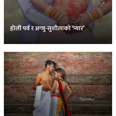
होली पर्व र अन्जु-सुशीलाको ‘प्यार’