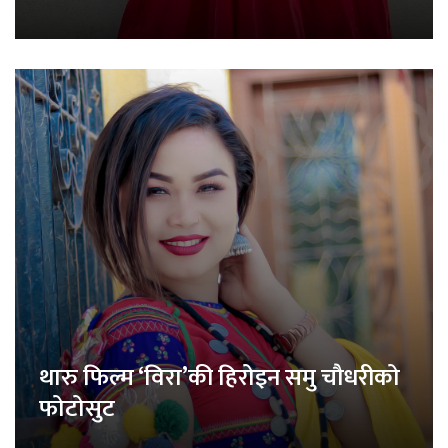
थारु फिल्म ‘विरा’की हिरोइन समु चौधरीको
फोटोसुट