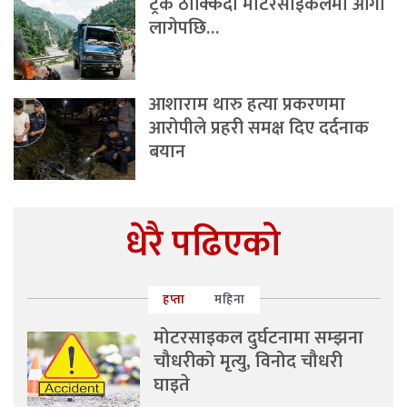
ट्रक ठोक्किँदा मोटरसाइकलमा आगो
लागेपछि…
आशाराम थारु हत्या प्रकरणमा
आरोपीले प्रहरी समक्ष दिए दर्दनाक
बयान
धेरै पढिएको
हप्ता
महिना
मोटरसाइकल दुर्घटनामा सम्झना
चौधरीको मृत्यु, विनोद चौधरी
घाइते