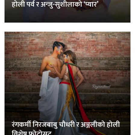
होली पर्व र अन्जु-सुशीलाको ‘प्यार’
रंगकर्मी निरजबाबु चौधरी र अञ्जलीको होली
विशेष फोटोसुट