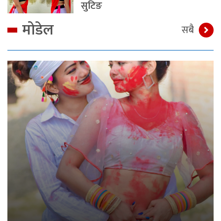
सुटिङ
मोडेल
सबै