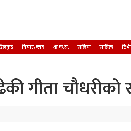
खेलकुद
विचार/ब्लग
था.क.स.
सलिमा
साहित्य
टिभी
पढेकी गीता चौधरीको स