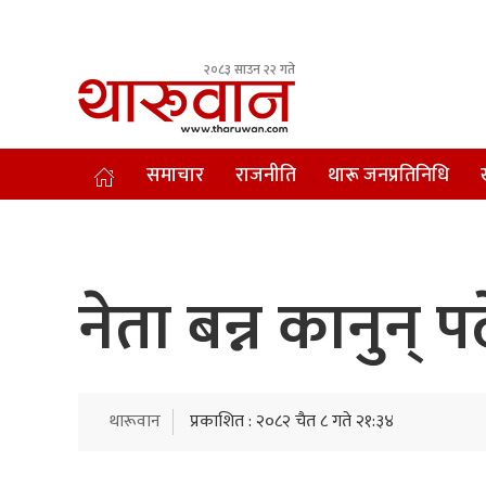
२०८३ साउन २२ गते
Leading Newsportal from Tharu Community Nepal.
समाचार
राजनीति
थारू जनप्रतिनिधि
नेता बन्न कानुन् 
थारूवान
प्रकाशित : २०८२ चैत ८ गते २१:३४