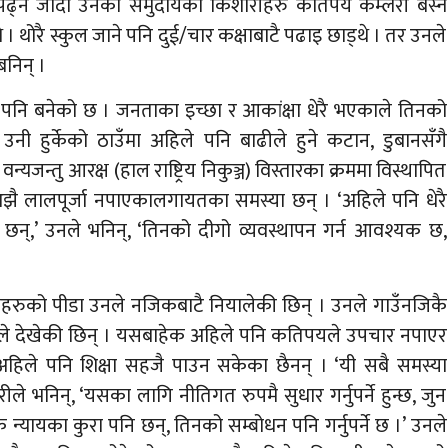
 पढ्न जाँदा उनको समुदायका किशोरीहरु कतिपय कम्लरी बस्न
 थोरै स्कुल जाने पनि दुई/चार कक्षाबाटै पढाइ छाड्थे । तर उनले
निन् ।
 पनि बनेको छ । जनताका इच्छा र आकांक्षा धेरै भएकाले तिनको
नी हुर्केको ठाउँमा अहिले पनि बाढीले हुने कटान, डुबानसँगै
यजन्तु आरक्ष (हाल राष्ट्रिय निकुञ्ज) विस्तारका क्रममा विस्थापित
 अझै लालपूर्जा नपाएकालगायतका समस्या छन् । ‘अहिले पनि धेरै
ो छन्,’ उनले भनिन्, ‘तिनको दीगो व्यवस्थापन गर्न आवश्यक छ,
ाहरुको पीडा उनले नजिकबाटै नियालेकी छिन् । उनले गाउँनजिकै
ाले देखेकी छिन् । यसबाहेक अहिले पनि कतिपयले उपचार नपाएर
 अहिले पनि शिक्षा सहजै पाउन सकेका छैनन् । ‘यी सबै समस्या
धरीले भनिन्, ‘यसका लागि नीतिगत रुपमै सुधार गर्नुपर्ने हुन्छ, जुन
यायका कुरा पनि छन्, तिनको सम्बोधन पनि गर्नुपर्ने छ ।’ उनले