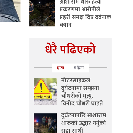
आशाराम थारु हत्या
प्रकरणमा आरोपीले
प्रहरी समक्ष दिए दर्दनाक
बयान
धेरै पढिएको
हप्ता
महिना
मोटरसाइकल
दुर्घटनामा सम्झना
चौधरीको मृत्यु,
विनोद चौधरी घाइते
दुर्घटनापछि आशाराम
थारुको उद्धार गर्नुको
सट्टा साथी