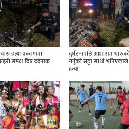
ारु हत्या प्रकरणमा
दुर्घटनापछि आशाराम थारुको
्रहरी समक्ष दिए दर्दनाक
गर्नुको सट्टा साथी भनिएकाले 
हत्या