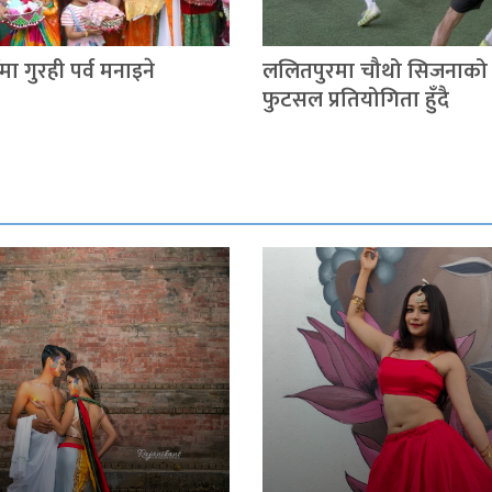
ा गुरही पर्व मनाइने
ललितपुरमा चौथो सिजनाको 
फुटसल प्रतियोगिता हुँदै