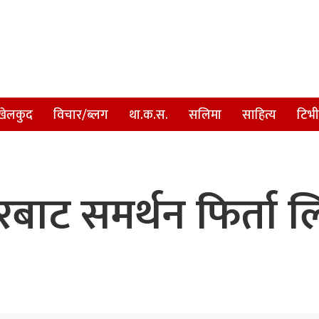
खेलकुद
विचार/ब्लग
था.क.स.
सलिमा
साहित्य
टिभी
रबाट समर्थन फिर्ता 