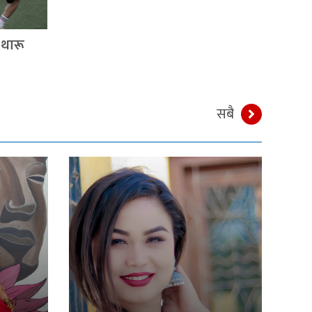
थारू
सबै