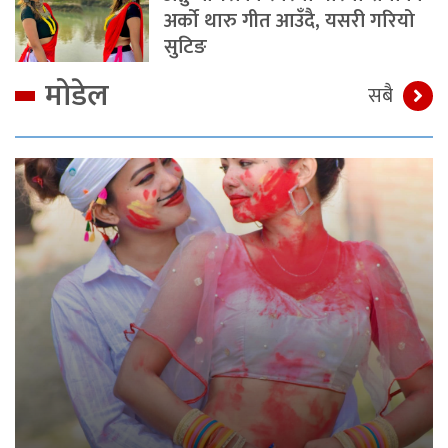
अर्को थारु गीत आउँदै, यसरी गरियो
सुटिङ
मोडेल
सबै