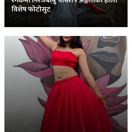
रंगकर्मी निरजबाबु चौधरी र अञ्जलीको होली
विशेष फोटोसुट