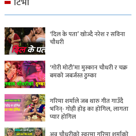
टिभी
‘दिल के पता’ खोज्दै नरेश र सविना
चौधरी
‘गोरी मोटी’मा मुस्कान चौधरी र चक्र
बमको जबर्जस्त ठुम्का
गरिमा शर्माले जब थारु गीत गाउँदै
भनिन्- गोही होइ का होगिल, लागता
प्यार होगिल
अन्नु चौधरीको स्वरमा गरिमा शर्माको