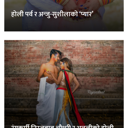
होली पर्व र अन्जु-सुशीलाको ‘प्यार’