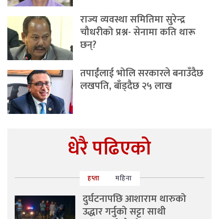
राज्य व्यवस्था समितिमा सुरेन्द्र
चौधरीको प्रश्न- सेनामा कति थारू
छन्?
तपाईंलाई भोलि सरकारले बनाउँदैछ
लखपति, बाँड्दैछ २५ लाख
धेरै पढिएको
हप्ता
महिना
दुर्घटनापछि आशाराम थारुको
उद्धार गर्नुको सट्टा साथी