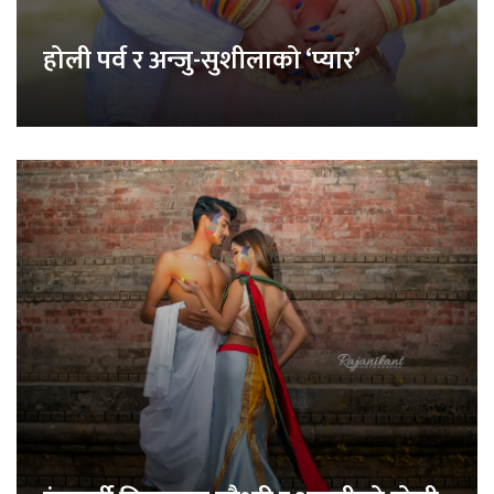
होली पर्व र अन्जु-सुशीलाको ‘प्यार’