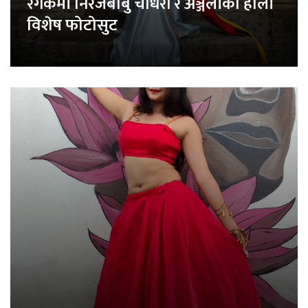
रंगकर्मी निरजबाबु चौधरी र अञ्जलीको होली
विशेष फोटोसुट