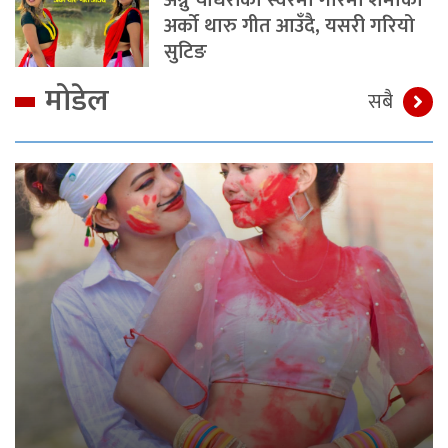
अन्नु चौधरीको स्वरमा गरिमा शर्माको
अर्को थारु गीत आउँदै, यसरी गरियो
सुटिङ
मोडेल
सबै