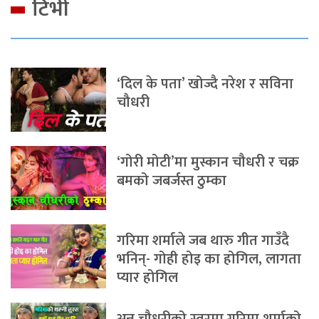
टिभी
‘दिल के पता’ खोज्दै नरेश र सविना
चौधरी
‘गोरी मोटी’मा मुस्कान चौधरी र चक्र
बमको जबर्जस्त ठुम्का
गरिमा शर्माले जब थारु गीत गाउँदै
भनिन्- गोही होइ का होगिल, लागता
प्यार होगिल