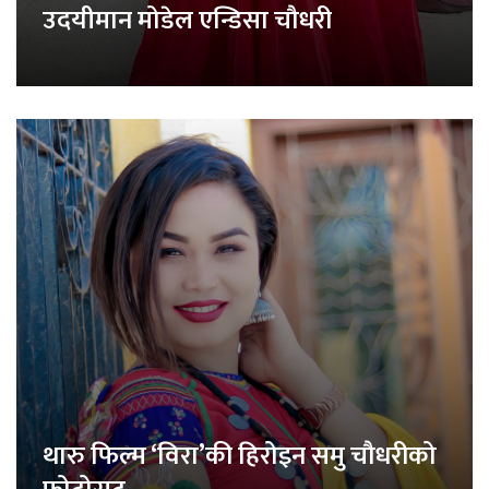
उदयीमान मोडेल एन्डिसा चौधरी
थारु फिल्म ‘विरा’की हिरोइन समु चौधरीको