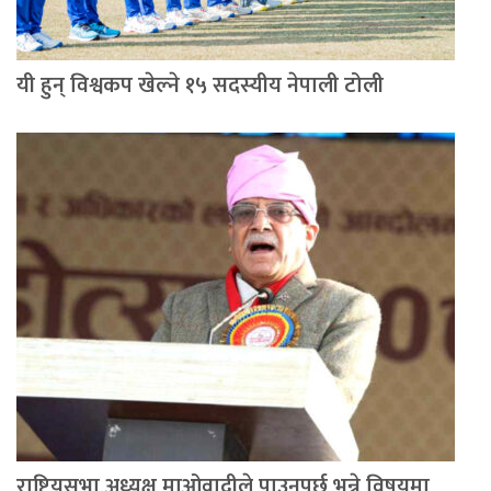
यी हुन् विश्वकप खेल्ने १५ सदस्यीय नेपाली टोली
राष्ट्रियसभा अध्यक्ष माओवादीले पाउनुपर्छ भन्ने विषयमा