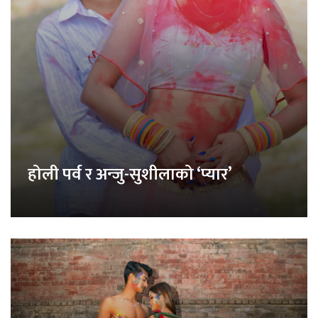
होली पर्व र अन्जु-सुशीलाको ‘प्यार’