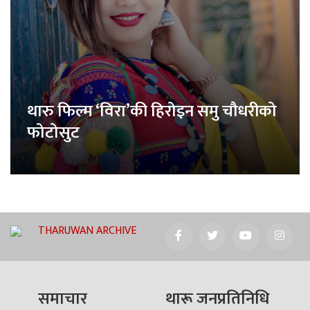
थारु फिल्म ‘विरा’की हिरोइन समु चौधरीको
फोटोसुट
THARUWAN ARCHIVE
समाचार
थारू जनप्रतिनिधि