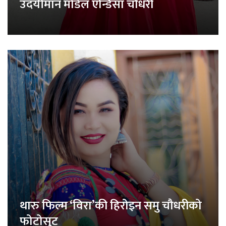
उदयीमान मोडेल एन्डिसा चौधरी
थारु फिल्म ‘विरा’की हिरोइन समु चौधरीको
फोटोसुट