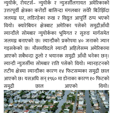
न्युयोर्क, रोयटर्स– न्युयोर्क र न्युजर्सीलगायत अमेरिकाको
उत्तरपूर्वी क्षेत्रका करोडौं बासिन्दा मंगलबार सवेरै बिउँझिँदा
जलमग्न घर, लडिरहेका रुख र विद्युत आपूर्ति ठप्प भएको
थियो। क्यारेबियन क्षेत्रबाट अमेरिका पसेको समुद्रीआँधी
स्यान्डीले सोमबार न्युयोर्कका भूमिगत र सुरुङ मार्गसमेत
जलमग्न बनाएको छ। स्यान्डीको प्रकोपमा ४० जनाको ज्यान
गइसकेको छ।
मौसमविदले स्यान्डी अहिलेसम्म अमेरिकामा
आएको सबैभन्दा ठूलो र भयानक समुद्री आँधी भनेका छन्।
स्यान्डी न्युजर्सीमा सोमबार राति पसेको थियो। म्यानहटनको
तटीय क्षेत्रमा स्यान्डीका कारण १४ फिटसम्मका समुद्री छाल
आएको छ। यसअघि सन् १९६० मा डोनाका कारण १० फिटको
समुद्री छाल आएको थियो।