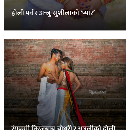
होली पर्व र अन्जु-सुशीलाको ‘प्यार’
रंगकर्मी निरजबाबु चौधरी र अञ्जलीको होली