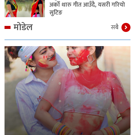
अर्को थारु गीत आउँदै, यसरी गरियो
सुटिङ
मोडेल
सबै