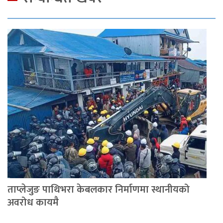
ताप्लेजुङ पाथिभरा केबलकार निर्माणमा स्थानीयको
अवरोध कायमै