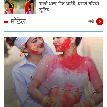
अर्को थारु गीत आउँदै, यसरी गरियो
सुटिङ
मोडेल
सबै