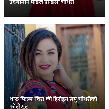
उदयीमान मोडेल एन्डिसा चौधरी
थारु फिल्म ‘विरा’की हिरोइन समु चौधरीको
फोटोसुट