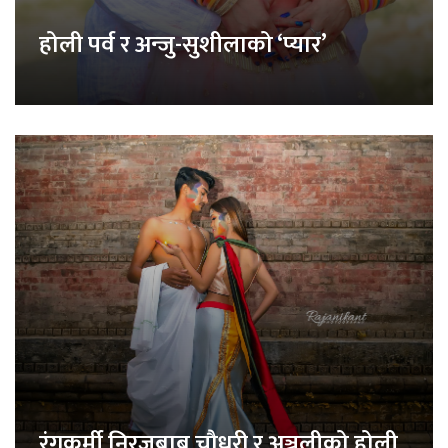
होली पर्व र अन्जु-सुशीलाको ‘प्यार’
रंगकर्मी निरजबाबु चौधरी र अञ्जलीको होली