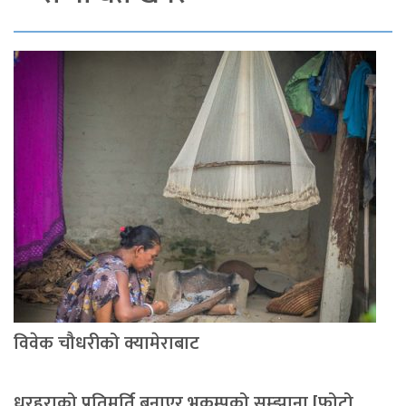
विवेक चौधरीको क्यामेराबाट
धरहराको प्रतिमूर्ति बनाएर भूकम्पको सम्झाना [फोटो