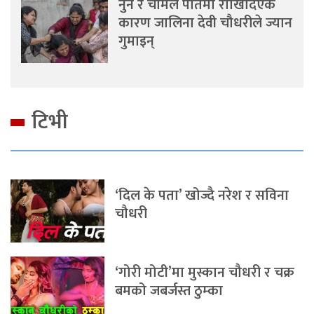
नुन र चामल पातमा राखिदिएकै
कारण जालिना देवी चौधरीले ज्यान
गुमाइन्
टिभी
‘दिल के पता’ खोज्दै नरेश र सविना
चौधरी
‘गोरी मोटी’मा मुस्कान चौधरी र चक्र
बमको जबर्जस्त ठुम्का