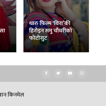
थारु फिल्म ‘विरा’की
िसा
हिरोइन समु चौधरीको
फोटोसुट
वान किनमेल