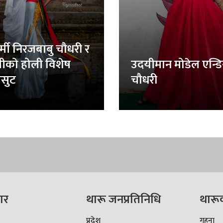
र्मी निरजबाबु चौधरी र
लीको होली विशेष
उदयीमान मोडेल एन्ड
सुट
चौधरी
ार
थारू जनप्रतिनिधि
थारू
प्रदेश
गहना