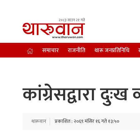
२०८३ साउन २१ गते
Leading Newsportal from Tharu Community Nepal.
समाचार
राजनीति
थारू जनप्रतिनिधि
कांग्रेसद्वारा दुः
थारूवान
प्रकाशित : २०६९ मंसिर १६ गते १३:५०