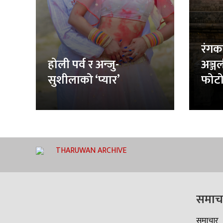
रंगक
होली पर्व र अन्जु-
अञ्ज
सुशीलाको ‘प्यार’
फोटो
THARUWAN ARCHIVE
समाच
समाचार