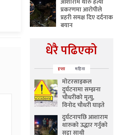
आशाराम थारु हत्या
प्रकरणमा आरोपीले
प्रहरी समक्ष दिए दर्दनाक
बयान
धेरै पढिएको
हप्ता
महिना
मोटरसाइकल
दुर्घटनामा सम्झना
चौधरीको मृत्यु,
विनोद चौधरी घाइते
दुर्घटनापछि आशाराम
थारुको उद्धार गर्नुको
सट्टा साथी