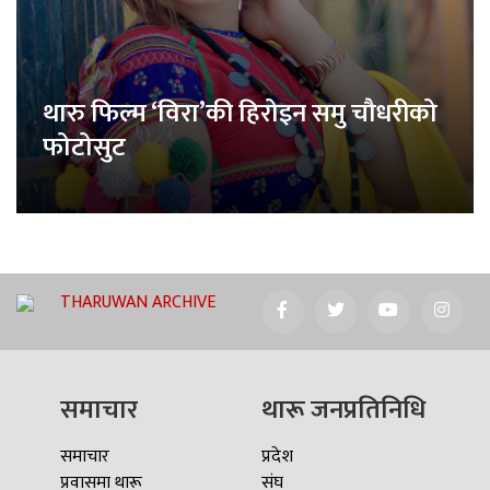
थारु फिल्म ‘विरा’की हिरोइन समु चौधरीको
फोटोसुट
THARUWAN ARCHIVE
समाचार
थारू जनप्रतिनिधि
समाचार
प्रदेश
प्रवासमा थारू
संघ