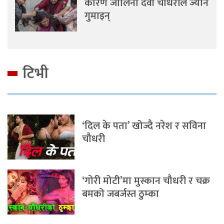
कारण जालिना देवी चौधरीले ज्यान
गुमाइन्
टिभी
‘दिल के पता’ खोज्दै नरेश र सविना
चौधरी
‘गोरी मोटी’मा मुस्कान चौधरी र चक्र
बमको जबर्जस्त ठुम्का