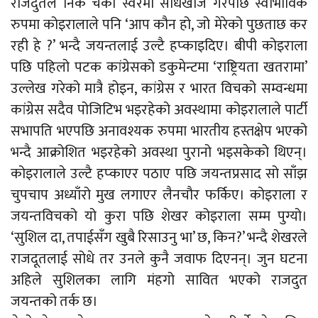
राजदुतले निकै चर्को स्वरमा सोधखोज गरेपछि स्वाभाविक
रुपमा कोइरालाले पनि ‘आप कौन हो, जो मेरेको पुछताछ कर
रही हे ?’ भन्दै जयन्तलाई उल्टै हप्काइदिए। बीपी कोइराला
पछि पहिलो पटक कांग्रेसको डकुमेन्टमा ‘राष्ट्रियता खतरामा’
उल्लेख गरेको मात्रै होइन, कांग्रेस र भारत विचको सम्वन्धमा
कांग्रेस सदैव पोजिटिभ भइरहेको अवस्थामा कोइरालाले पार्टी
सभापति भएपछि अनावश्यक रुपमा भारतीय हस्तक्षेप भएको
भन्दै आक्रोशित भइरहेको अवस्था पुरानो भइसकेको थिएन्।
कोइरालाले उल्टै हप्काएर पठाए पछि जयन्तप्रसाद सो साँझ
चुपचाप अध्याँरो मुख लगाएर लैनचौर फर्किए। कोइराला र
जयन्तविचको यो कुरा पछि शेखर कोइराला सम्म पुग्यो।
‘सुशिल दा, तपाईसँग खुबै रिसाउनु भा’ छ, किन?’ भन्दै शेखरले
राजदूतलाई सोधे तर उनले कुनै जवाफ दिएनन्। जुन घटना
अहिले सुशिलका लागि मंहगो सावित भएको राजदुत
जयन्तको तर्क छ।