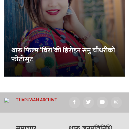
थारु फिल्म ‘विरा’की हिरोइन समु चौधरीको
फोटोसुट
THARUWAN ARCHIVE
समाचार
थारू जनप्रतिनिधि