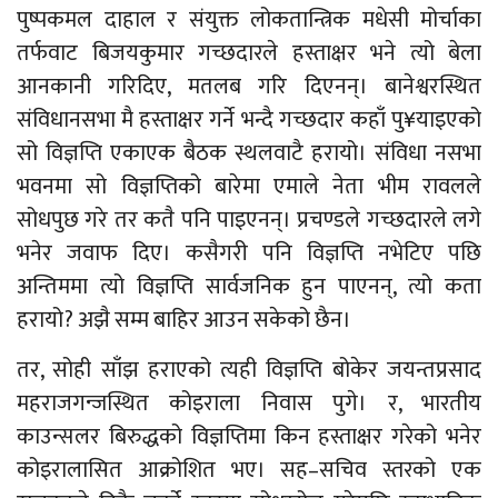
पुष्पकमल दाहाल र संयुक्त लोकतान्त्रिक मधेसी मोर्चाका
तर्फवाट बिजयकुमार गच्छदारले हस्ताक्षर भने त्यो बेला
आनकानी गरिदिए, मतलब गरि दिएनन्। बानेश्वरस्थित
संविधानसभा मै हस्ताक्षर गर्ने भन्दै गच्छदार कहाँ पु¥याइएको
सो विज्ञप्ति एकाएक बैठक स्थलवाटै हरायो। संविधा नसभा
भवनमा सो विज्ञप्तिको बारेमा एमाले नेता भीम रावलले
सोधपुछ गरे तर कतै पनि पाइएनन्। प्रचण्डले गच्छदारले लगे
भनेर जवाफ दिए। कसैगरी पनि विज्ञप्ति नभेटिए पछि
अन्तिममा त्यो विज्ञप्ति सार्वजनिक हुन पाएनन्, त्यो कता
हरायो? अझै सम्म बाहिर आउन सकेको छैन।
तर, सोही साँझ हराएको त्यही विज्ञप्ति बोकेर जयन्तप्रसाद
महराजगन्जस्थित कोइराला निवास पुगे। र, भारतीय
काउन्सलर बिरुद्धको विज्ञप्तिमा किन हस्ताक्षर गरेको भनेर
कोइरालासित आक्रोशित भए। सह–सचिव स्तरको एक