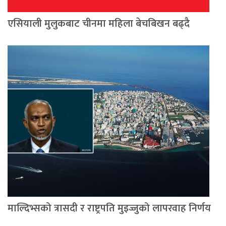
एसियाली मुलुकबाट चीनमा महिला बेचबिखन बढ्दै
माल्दिभ्सको त्रासदी र राष्ट्रपति मुइज्जुको लापरवाह निर्णय