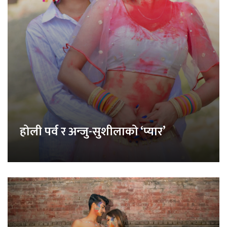
होली पर्व र अन्जु-सुशीलाको ‘प्यार’