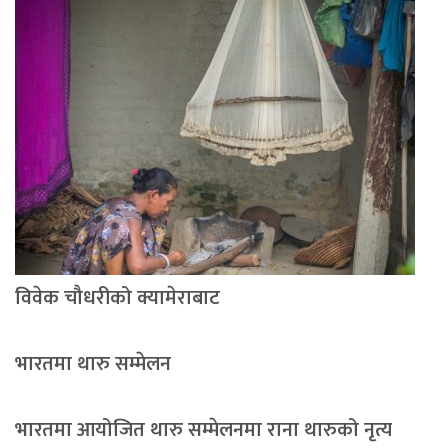
विवेक चौधरीको क्यामेराबाट
भारतमा थारु सम्मेलन
भारतमा आयोजित थारु सम्मेलनमा राना थारुको नृत्य