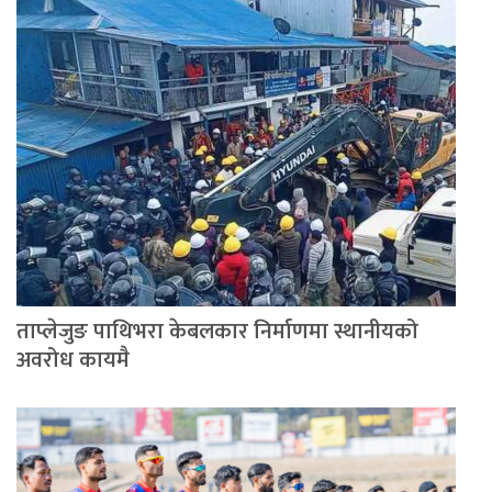
ताप्लेजुङ पाथिभरा केबलकार निर्माणमा स्थानीयको
अवरोध कायमै