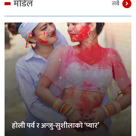
मोडेल
सबै
होली पर्व र अन्जु-सुशीलाको ‘प्यार’