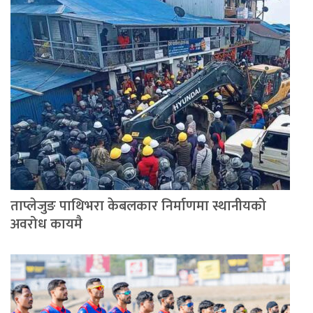
ताप्लेजुङ पाथिभरा केबलकार निर्माणमा स्थानीयको
अवरोध कायमै