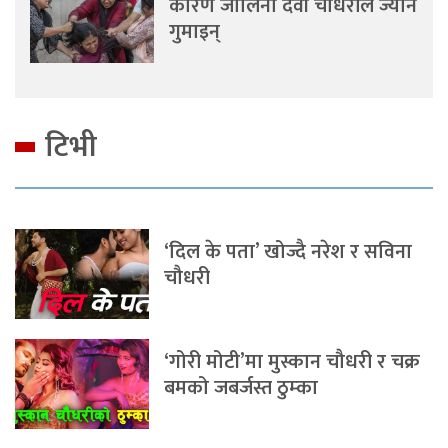
कारण जालिना देवी चौधरीले ज्यान
गुमाइन्
टिभी
‘दिल के पता’ खोज्दै नरेश र सविना
चौधरी
‘गोरी मोटी’मा मुस्कान चौधरी र चक्र
बमको जबर्जस्त ठुम्का