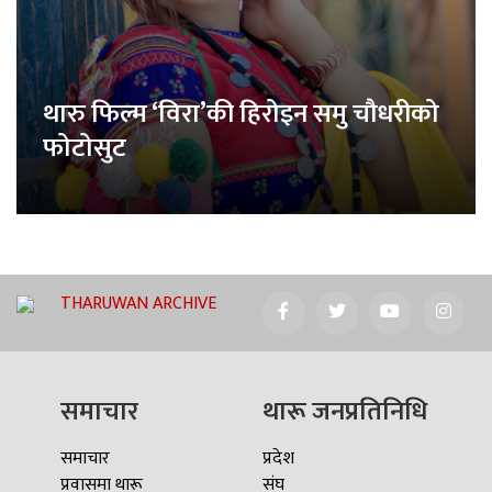
थारु फिल्म ‘विरा’की हिरोइन समु चौधरीको
फोटोसुट
THARUWAN ARCHIVE
समाचार
थारू जनप्रतिनिधि
समाचार
प्रदेश
प्रवासमा थारू
संघ