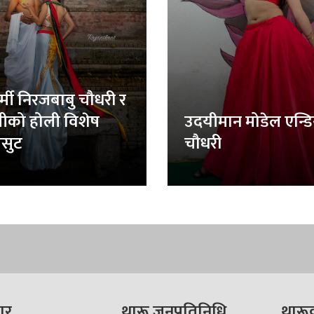
र्मी निरजबाबु चौधरी र
लीको होली विशेष
उदयीमान मोडेल एन्ड
सुट
चौधरी
ार
थारू जनप्रतिनिधि
थारू