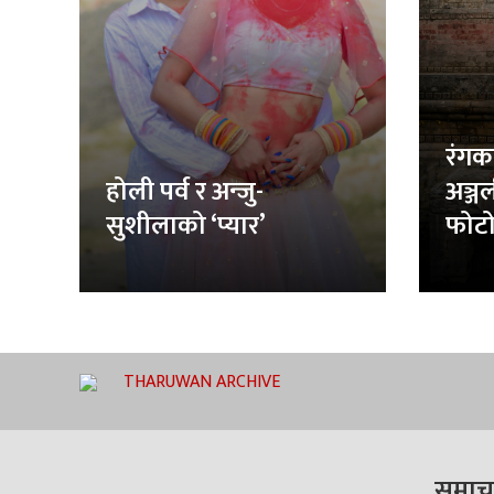
रंगक
होली पर्व र अन्जु-
अञ्ज
सुशीलाको ‘प्यार’
फोटो
THARUWAN ARCHIVE
समाच