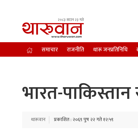
२०८३ साउन २३ गते
Leading Newsportal from Tharu Community Nepal.
समाचार
राजनीति
थारू जनप्रतिनिधि
भारत-पाकिस्तान 
थारूवान
प्रकाशित : २०६९ पुष २२ गते १२:५९