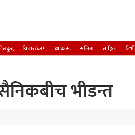
खेलकुद
विचार/ब्लग
था.क.स.
सलिमा
साहित्य
टिभी
सैनिकबीच भीडन्त