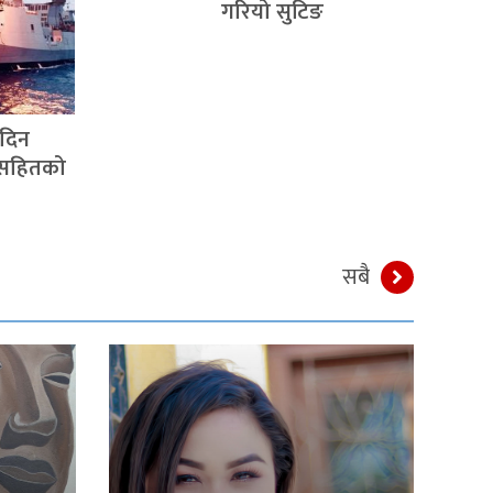
गरियो सुटिङ
 दिन
ोतसहितको
सबै