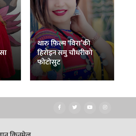
थारु फिल्म ‘विरा’की
िसा
हिरोइन समु चौधरीको
फोटोसुट
वान किनमेल