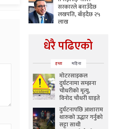
सरकारले बनाउँदैछ
लखपति, बाँड्दैछ २५
लाख
धेरै पढिएको
हप्ता
महिना
मोटरसाइकल
दुर्घटनामा सम्झना
चौधरीको मृत्यु,
विनोद चौधरी घाइते
दुर्घटनापछि आशाराम
थारुको उद्धार गर्नुको
सट्टा साथी