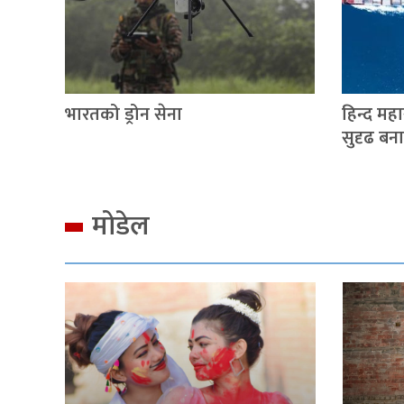
भारतको ड्रोन सेना
हिन्द महास
सुदृढ बन
मोडेल