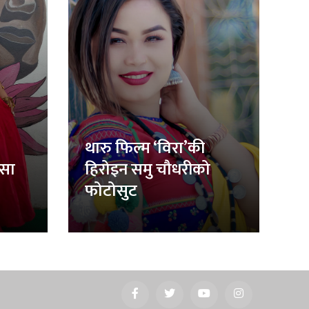
थारु फिल्म ‘विरा’की
िसा
हिरोइन समु चौधरीको
फोटोसुट