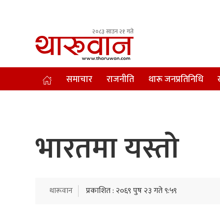
२०८३ साउन २१ गते
Leading Newsportal from Tharu Community Nepal.
समाचार
राजनीति
थारू जनप्रतिनिधि
भारतमा यस्तो
थारूवान
प्रकाशित : २०६९ पुष २३ गते ९:५९