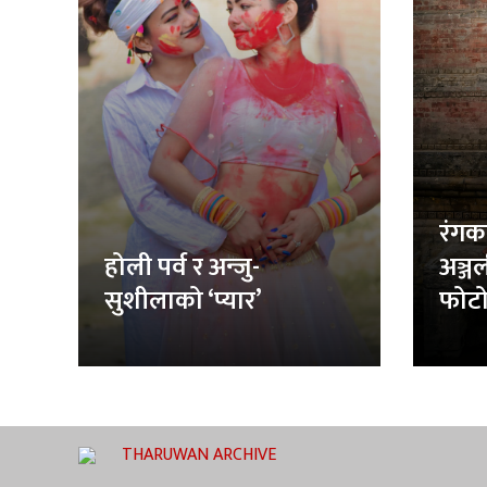
रंगक
होली पर्व र अन्जु-
अञ्ज
सुशीलाको ‘प्यार’
फोटो
THARUWAN ARCHIVE