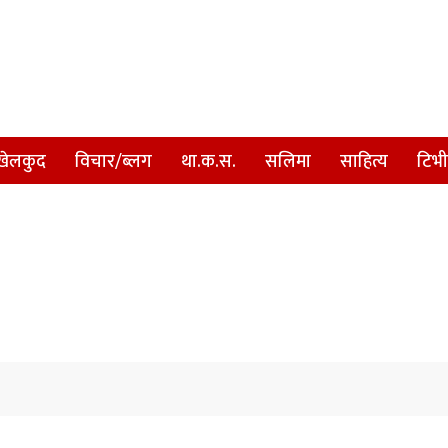
खेलकुद
विचार/ब्लग
था.क.स.
सलिमा
साहित्य
टिभी