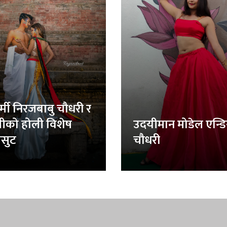
र्मी निरजबाबु चौधरी र
लीको होली विशेष
उदयीमान मोडेल एन्ड
सुट
चौधरी