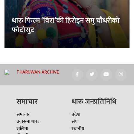
थारु फिल्म ‘विरा’की हिरोइन समु चौधरीको
फोटोसुट
THARUWAN ARCHIVE
समाचार
थारू जनप्रतिनिधि
समाचार
प्रदेश
प्रवासमा थारू
संघ
सलिमा
स्थानीय