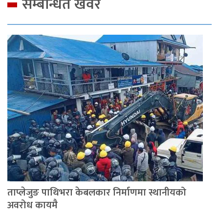
सम्बन्धित खवर
ताप्लेजुङ पाथिभरा केबलकार निर्माणमा स्थानीयको
अवरोध कायमै