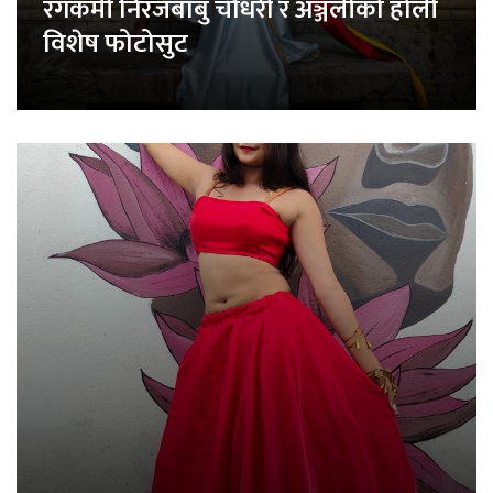
रंगकर्मी निरजबाबु चौधरी र अञ्जलीको होली
विशेष फोटोसुट