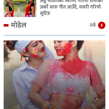
अन्नु चौधरीको स्वरमा गरिमा शर्माको
अर्को थारु गीत आउँदै, यसरी गरियो
सुटिङ
मोडेल
सबै