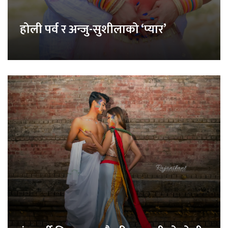
होली पर्व र अन्जु-सुशीलाको ‘प्यार’