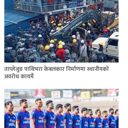
ताप्लेजुङ पाथिभरा केबलकार निर्माणमा स्थानीयको
अवरोध कायमै