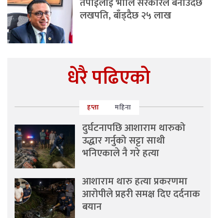
तपाईंलाई भोलि सरकारले बनाउँदैछ
लखपति, बाँड्दैछ २५ लाख
धेरै पढिएको
हप्ता
महिना
दुर्घटनापछि आशाराम थारुको
उद्धार गर्नुको सट्टा साथी
भनिएकाले नै गरे हत्या
आशाराम थारु हत्या प्रकरणमा
आरोपीले प्रहरी समक्ष दिए दर्दनाक
बयान