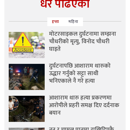
धेरै पढिएको
हप्ता
महिना
मोटरसाइकल दुर्घटनामा सम्झना
चौधरीको मृत्यु, विनोद चौधरी
घाइते
दुर्घटनापछि आशाराम थारुको
उद्धार गर्नुको सट्टा साथी
भनिएकाले नै गरे हत्या
आशाराम थारु हत्या प्रकरणमा
आरोपीले प्रहरी समक्ष दिए दर्दनाक
बयान
नुन र चामल पातमा राखिदिएकै