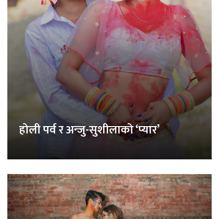
होली पर्व र अन्जु-सुशीलाको ‘प्यार’