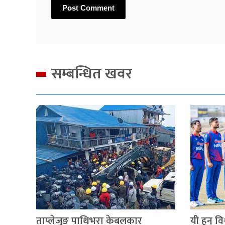
सम्बन्धित खवर
ताप्लेजुङ पाथिभरा केबलकार
यी हुन् व