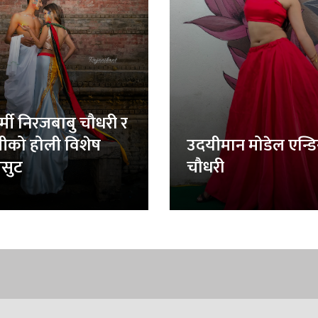
र्मी निरजबाबु चौधरी र
लीको होली विशेष
उदयीमान मोडेल एन्ड
सुट
चौधरी