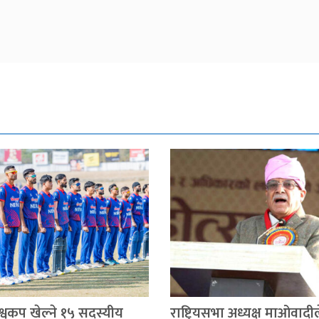
िश्वकप खेल्ने १५ सदस्यीय
राष्ट्रियसभा अध्यक्ष माओवादील