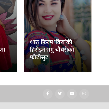
थारु फिल्म ‘विरा’की
िसा
हिरोइन समु चौधरीको
फोटोसुट