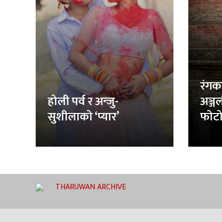
रंगक
होली पर्व र अन्जु-
अञ्ज
सुशीलाको ‘प्यार’
फोटो
THARUWAN ARCHIVE