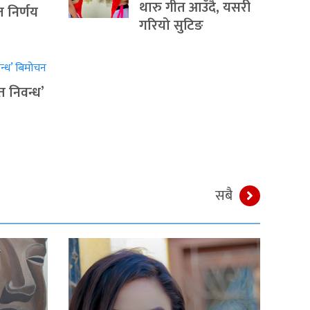
थारु गीत आउँदै, यसरी
त निर्णय
गरियो सुटिङ
त निवन्ध’
सबै