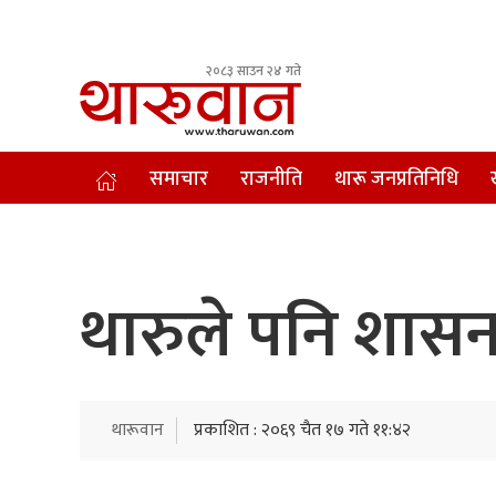
२०८३ साउन २४ गते
Leading Newsportal from Tharu Community Nepal.
समाचार
राजनीति
थारू जनप्रतिनिधि
थारुले पनि शासन 
थारूवान
प्रकाशित : २०६९ चैत १७ गते ११:४२