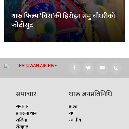
थारु फिल्म ‘विरा’की हिरोइन समु चौधरीको
फोटोसुट
THARUWAN ARCHIVE
समाचार
थारू जनप्रतिनिधि
समाचार
प्रदेश
प्रवासमा थारू
संघ
सलिमा
स्थानीय
सँस्कृति