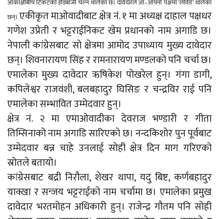
आकांक्षीबीच टिकटको होडबाजी चल्न थालेको छ। दावेदारले आ–आफ्नो पक्षमा ‘लविङ’ थालेका
एकीकृत माओवादीबाट क्षेत्र नं. १ मा अध्यक्ष दाहाल पक्षधर
छन्।
गणेश उप्रेती र भट्टराईनिकट खेम प्रधानको नाम अगाडि छ।
नेपाली कांग्रेसबाट सो क्षेत्रमा आमोद उपाध्याय मुख्य दावेदार
छन्। शिवनारायण सिंह र रामनारायण मण्डलको पनि चर्चा छ।
एमालेका मुख्य दावेदार ऋषिकेश पोखरेल हुन्। गंगा डागी,
कपिलेश्वर राजवंशी, बलबहादुर घिसिङ र चन्द्रविर राई पनि
एमालेका सम्भावित उम्मेदवार हुन्।
क्षेत्र नं. २ मा एमाओवादीका देवराज भण्डारी र गीता
तिम्सिनाको नाम अगाडि सारिएको छ। नन्दकिशोर पुन पूर्वबाट
उम्मेदवार बन्न चाहे उनलाई सोही क्षेत्र दिन माग गरिएको
स्रोतले बतायो।
कांग्रेसबाट बद्री निरौला, शेखर थापा, यदु बिष्ट, कर्णबहादुर
याक्खा र सन्जय भट्टराईको नाम चर्चामा छ। एमालेका प्रमुख
दावेदार भरतमोहन अधिकारी हुन्। राजेन्द्र गौतम पनि सोही