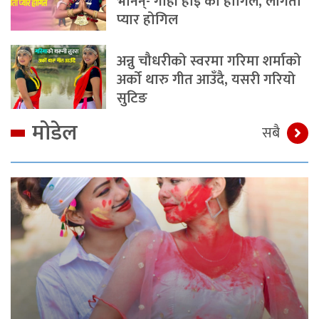
भनिन्- गोही होइ का होगिल, लागता
प्यार होगिल
अन्नु चौधरीको स्वरमा गरिमा शर्माको
अर्को थारु गीत आउँदै, यसरी गरियो
सुटिङ
मोडेल
सबै