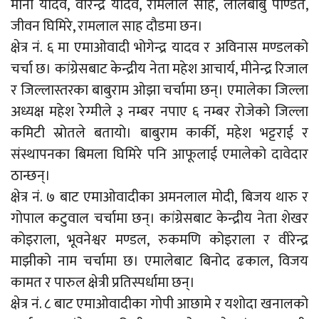
मीना यादव, वीरेन्द्र यादव, रामलाल साह, लालबाबु पण्डित,
जीवन घिमिरे, रामलाल साह दौडमा छन।
क्षेत्र नं. ६ मा एमाओवादी भोगेन्द्र यादव र अविनास मण्डलको
चर्चा छ। कांग्रेसबाट केन्द्रीय नेता महेश आचार्य, मीनेन्द्र रिजाल
र जिल्लास्तरका बाबुराम ओझा चर्चामा छन्। एमालेका जिल्ला
अध्यक्ष महेश रेग्मीले ३ नम्बर नपाए ६ नम्बर रोजेको जिल्ला
कमिटी स्रोतले बतायो। बाबुराम कार्की, महेश भट्टराई र
संस्थापनका बिमला घिमिरे पनि आफूलाई एमालेको दावेदार
ठान्छन्।
क्षेत्र नं. ७ बाट एमाओवादीका अमनलाल मोदी, बिजय थारु र
गोपाल कटुवाल चर्चामा छन्। कांग्रेसबाट केन्द्रीय नेता शेखर
कोइराला, भूवनेश्वर मण्डल, रुकमणि कोइराला र वीरेन्द्र
माझीको नाम चर्चामा छ। एमालेबाट बिनोद ढकाल, विजय
कामत र पारुल क्षेत्री प्रतिस्पर्धामा छन्।
क्षेत्र नं. ८ बाट एमाओवादीका गोपी आछामे र यशोदा खनालको