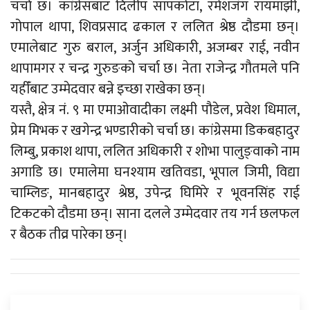
चर्चा छ। कांग्रेसबाट दिलीप सापकोटा, रमेशजंग रायमाझी,
गोपाल थापा, शिवप्रसाद ढकाल र ललित श्रेष्ठ दौडमा छन्।
एमालेबाट गुरु बराल, अर्जुन अधिकारी, अजम्बर राई, नवीन
थापामगर र चन्द्र गुरुङको चर्चा छ। नेता राजेन्द्र गौतमले पनि
यहीँबाट उम्मेदवार बन्ने इच्छा राखेका छन्।
यस्तै, क्षेत्र नं. ९ मा एमाओवादीका लक्ष्मी पौडेल, प्रवेश धिमाल,
प्रेम मिभक र खगेन्द्र भण्डारीको चर्चा छ। कांग्रेसमा डिकबहादुर
लिम्बु, प्रकाश थापा, ललित अधिकारी र शोभा पालुङ्वाको नाम
अगाडि छ। एमालेमा घनश्याम खतिवडा, भूपाल जिमी, विद्या
चाम्लिङ, मानबहादुर श्रेष्ठ, उपेन्द्र घिमिरे र भूवनसिंह राई
टिकटको दौडमा छन्। साना दलले उम्मेदवार तय गर्न छलफल
र बैठक तीव्र पारेका छन्।