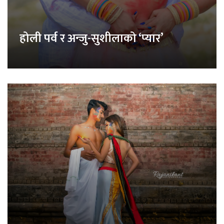
होली पर्व र अन्जु-सुशीलाको ‘प्यार’