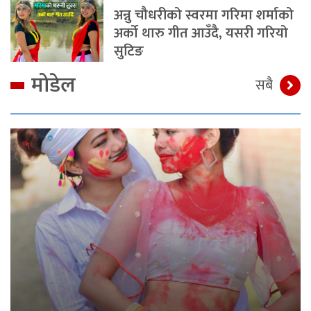
अन्नु चौधरीको स्वरमा गरिमा शर्माको
अर्को थारु गीत आउँदै, यसरी गरियो
सुटिङ
मोडेल
सबै