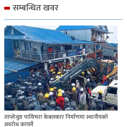
सम्बन्धित खवर
ताप्लेजुङ पाथिभरा केबलकार निर्माणमा स्थानीयको
अवरोध कायमै