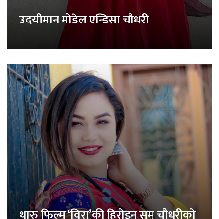
उदयीमान मोडेल एन्डिसा चौधरी
थारु फिल्म ‘विरा’की हिरोइन समु चौधरीको