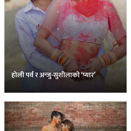
होली पर्व र अन्जु-सुशीलाको ‘प्यार’