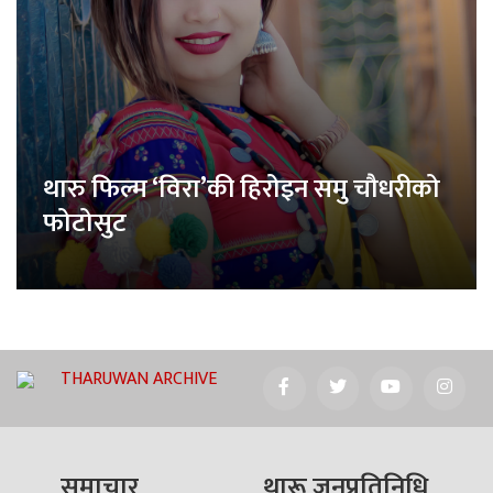
थारु फिल्म ‘विरा’की हिरोइन समु चौधरीको
फोटोसुट
THARUWAN ARCHIVE
समाचार
थारू जनप्रतिनिधि