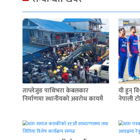
ताप्लेजुङ पाथिभरा केबलकार
यी हुन् व
निर्माणमा स्थानीयको अवरोध कायमै
नेपाली ट