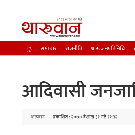
२०८३ साउन २२ गते
Leading Newsportal from Tharu Community Nepal.
समाचार
राजनीति
थारू जनप्रतिनिधि
आदिवासी जनजाति
थारूवान
प्रकाशित : २०७० वैशाख ३१ गते ११:३२