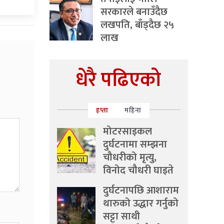
सरकारले बनाउँदैछ
लखपति, बाँड्दैछ २५
लाख
धेरै पढिएको
हप्ता
महिना
मोटरसाइकल
दुर्घटनामा सम्झना
चौधरीको मृत्यु,
विनोद चौधरी घाइते
दुर्घटनापछि आशाराम
थारुको उद्धार गर्नुको
सट्टा साथी