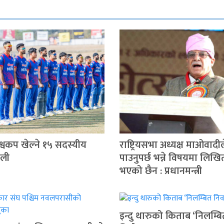
िश्वकप खेल्ने १५ सदस्यीय
राष्ट्रियसभा अध्यक्ष माओवादील
ोली
पाउनुपर्छ भन्ने विषयमा लिखि
भएको छैन : प्रधानमन्त्री
इन्दु थारुको किताब ‘निलम्बि