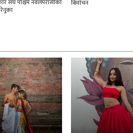
रकार संघ पश्चिम नवलपरासीको
बिमोचन
 रेनुका