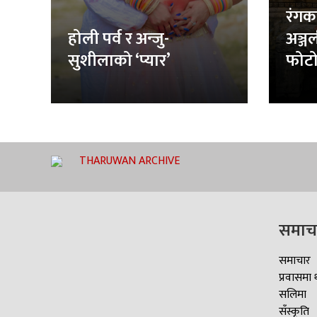
रंगक
होली पर्व र अन्जु-
अञ्ज
सुशीलाको ‘प्यार’
फोटो
THARUWAN ARCHIVE
समाच
समाचार
प्रवासमा 
सलिमा
सँस्कृति