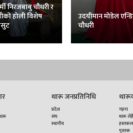
र्मी निरजबाबु चौधरी र
लीको होली विशेष
उदयीमान मोडेल एन्ड
सुट
चौधरी
ार
थारू जनप्रतिनिधि
थारू
प्रदेश
गहना
थारू
संघ
थारू लेहे
स्थानीय
हस्तकल
पुस्तक