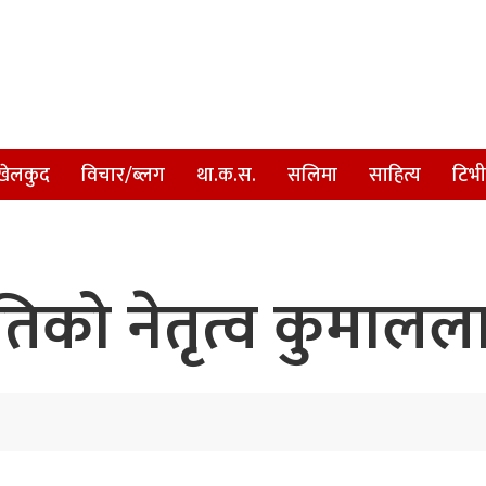
खेलकुद
विचार/ब्लग
था.क.स.
सलिमा
साहित्य
टिभी
को नेतृत्व कुमालल