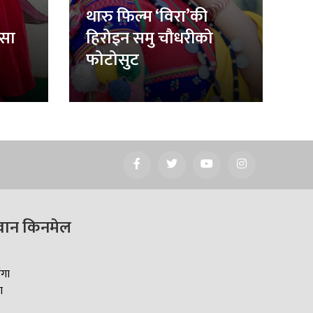
थारु फिल्म ‘विरा’की
िसा
हिरोइन समु चौधरीको
फोटोसुट
वान किनमेल
ँगा
ा