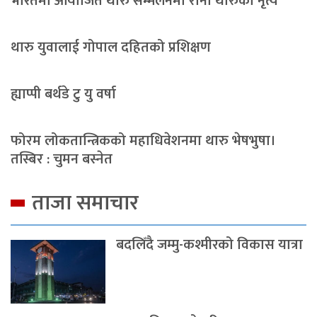
भारतमा आयोजित थारु सम्मेलनमा राना थारुको नृत्य
थारु युवालाई गोपाल दहितको प्रशिक्षण
ह्याप्पी बर्थडे टु यु वर्षा
फोरम लोकतान्त्रिकको महाधिवेशनमा थारु भेषभुषा।
तस्बिर : चुमन बस्नेत
ताजा समाचार
बदलिँदै जम्मु-कश्मीरको विकास यात्रा