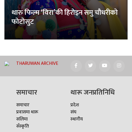
थारु फिल्म ‘विरा’की हिरोइन समु चौधरीको
फोटोसुट
THARUWAN ARCHIVE
समाचार
थारू जनप्रतिनिधि
समाचार
प्रदेश
प्रवासमा थारू
संघ
सलिमा
स्थानीय
सँस्कृति