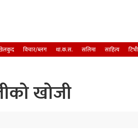
खेलकुद
विचार/ब्लग
था.क.स.
सलिमा
साहित्य
टिभी
णालीको खोजी