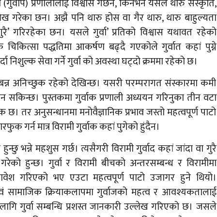
ो (गुर्वाप) प्रणालीलाई विश्वास गर्छन, किनभने यसले थारु संस्कृति,
ेख गरेका छन। अझै पनि थारु होस वा गैर थारु, थारु बाहुल्यता
‘गुरै’ गरिरहेका छन। यसले गुर्वा’ प्रतिको विश्वास यथावत रहेको
चिकित्सा पद्धतिमा आकर्षण बढ्दै गएकोले गुर्वात कहां पुग्ने
 निशुल्क सेवा गर्ने गुर्वा को अवस्था घट्दो क्रममा रहेको छ।
ा् बन्न अनिच्छुक रहेको देखिन्छ। यसरी परम्परागत संस्कारमा कमी
 सकिन्छ। पुस्तकमा गुर्वाक प्रणाली अध्ययन गरिनुका तीन वटा
िक छ। तर अनुसन्धानमा मनोवैज्ञानिक प्रभाव जस्तो महत्वपूर्ण पाटो
झारफुक गर्न मात्र विरामी गुर्वाक कहां पुगेको हुंदैन।
छु भन्ने महशुस गर्छ। त्यसैगरी विरामी गुर्वाद कहां जांदा वा गुरै
म गरेको हुन्छ। गुर्वा र विरामी बीचको अन्तरसम्बन्ध र विरामीमा
मावेश गरिएको भए एउटा महत्वपूर्ण पाटो उजागर हुने थियो।
 एवं सामाजिक क्रियाकलापमा गुर्वाजको महत्व र आवश्यकतालाई
 लागि गुर्वा सम्बन्धि प्रशस्त जानकारी उल्लेख गरिएको छ। जसले