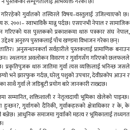
ले नै पुस्तकको सम्पूर्णतालाई अभिव्यक्त गरेको छ।
िरहेको गुर्वातको तस्विरले विषय–वस्तुलाई उजिल्याएको छ।
य रु. २००।– स्वाभाविकै मान्नु पर्दछ। एसएनभी नेपाल र सामाजिक
गरिएको यस पुस्तकको प्रकाशकमा थारु पत्रकार संघ नेपाल,
द्देश्य अनुरुप पुस्तकलाई पाँच खण्डमा विभाजन गरेका छन्।
तातिर। अनुसन्धानकर्ता सर्वहारीले पुस्तकलाई प्रामाणिक बनाउन
एका छन। स्थलगत अवलोकन विवरण र गुर्वागसँग गरिएको छलफलले
छ। प्रकृतिपुजक थारु जातिमा गुर्वा त्यस व्यक्तिलाई भनिन्छ जसले
 लाग्यो भने झारफुक गर्दछ, घरेलु पशुको उपचार, देवीप्रकोप आउन र
साथै गुर्वा ले जडिबुटी प्रयोग बारे जानकारी राख्दछ।
जमा सम्मानित, शक्तिशाली र नेतृत्वदायी भूमिका खेलेको पाइन्छ।
 हुन्छन?, गुर्वागको दैनिकी, गुर्वाकहरुको क्षेत्राधिकार र के, के
 बन्नेछ। आधुनिक समाजमा गुर्वााको महत्व र भूमिकालाई तथ्यगत
छ।