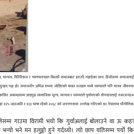
ूल्य, मान्यता, रीतिरिवाज र चालचलनहरु विस्तारै समाजबाट हराउदै गइरहेका छन। हिंजोसम्म समाजलाई
ु दुःखद पक्ष हो।
समाजसँग अभिन्न रुपमा जोडिएको यावत तत्वहरु मध्ये परम्पराले पनि मानव जीवनमा
सित अवस्थासम्म आइपुग्न सामाजिक मूल्य, मान्यता र परम्पराले पुर्यामएको योगदानलाई नजरअन्दाज
हो। यहां १२५ जातजाति र १२३ भाषा रहेको २०६८ को जनगणनामा उल्लेख गरिएको छ। नेपालमा भौगोलिक
ेसम्म गाउमा विरामी भयो कि गुर्वाअलाई बोलाउने वा ऊ कहां
भन्यो भने मन हलुङ्गो हुने गर्दथ्यो। त्यो छाप यतिसम्म पर्यो कि