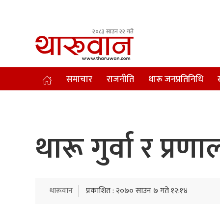
२०८३ साउन २२ गते
Leading Newsportal from Tharu Community Nepal.
समाचार
राजनीति
थारू जनप्रतिनिधि
थारू गुर्वा र प्र
थारूवान
प्रकाशित : २०७० साउन ७ गते १२:१४