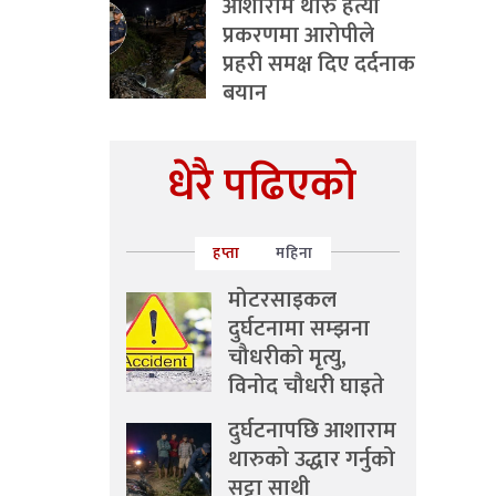
आशाराम थारु हत्या
प्रकरणमा आरोपीले
प्रहरी समक्ष दिए दर्दनाक
बयान
धेरै पढिएको
हप्ता
महिना
मोटरसाइकल
दुर्घटनामा सम्झना
चौधरीको मृत्यु,
विनोद चौधरी घाइते
दुर्घटनापछि आशाराम
थारुको उद्धार गर्नुको
सट्टा साथी