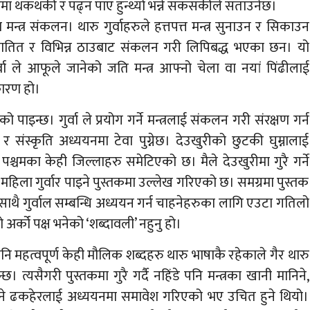
मा थकथकी र पढ्न पाए हुन्थ्यो भन्ने सकसकीले सताउनेछ।
मन्त्र संकलन। थारु गुर्वाहरुले हत्तपत्त मन्त्र सुनाउन र सिकाउन
ट आयातित र विभिन्न ठाउबाट संकलन गरी लिपिबद्ध भएका छन। यो
्वा ले आफूले जानेको जति मन्त्र आफ्नो चेला वा नयां पिंढीलाई
कारण हो।
ो पाइन्छ। गुर्वा ले प्रयोग गर्ने मन्त्रलाई संकलन गरी संरक्षण गर्न
 संस्कृति अध्ययनमा टेवा पुग्नेछ। देउखुरीको छुटकी घुम्नालाई
श्चमका केही जिल्लाहरु समेटिएको छ। मैले देउखुरीमा गुरै गर्ने
महिला गुर्वार पाइने पुस्तकमा उल्लेख गरिएको छ। समग्रमा पुस्तक
साथै गुर्वाल सम्बन्धि अध्ययन गर्न चाहनेहरुका लागि एउटा गतिलो
अर्को पक्ष भनेको ‘शब्दावली’ नहुनु हो।
ि महत्वपूर्ण केही मौलिक शब्दहरु थारु भाषाकै रहेकाले गैर थारु
्छ। त्यसैगरी पुस्तकमा गुरै गर्दै नहिंडे पनि मन्त्रका खानी मानिने,
क्ने ढकहेरलाई अध्ययनमा समावेश गरिएको भए उचित हुने थियो।