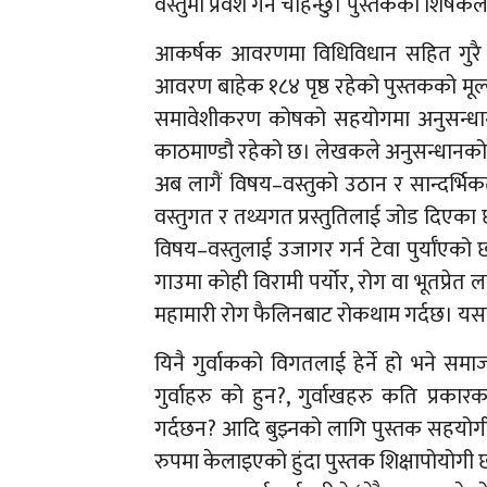
वस्तुमा प्रवेश गर्न चाहन्छु। पुस्तकको शिर्षक
आकर्षक आवरणमा विधिविधान सहित गुरै गर
आवरण बाहेक १८४ पृष्ठ रहेको पुस्तकको मूल्
समावेशीकरण कोषको सहयोगमा अनुसन्धान 
काठमाण्डौ रहेको छ। लेखकले अनुसन्धानको उ
अब लागैं विषय–वस्तुको उठान र सान्दर्भिक
वस्तुगत र तथ्यगत प्रस्तुतिलाई जोड दि
विषय–वस्तुलाई उजागर गर्न टेवा पुर्याँएको 
गाउमा कोही विरामी पर्योर, रोग वा भूतप्रेत
महामारी रोग फैलिनबाट रोकथाम गर्दछ। यसका 
यिनै गुर्वाकको विगतलाई हेर्ने हो भने समा
गुर्वाहरु को हुन?, गुर्वाखहरु कति प्रकारका
गर्दछन? आदि बुझ्नको लागि पुस्तक सहयोगी
रुपमा केलाइएको हुंदा पुस्तक शिक्षापोयोगी 