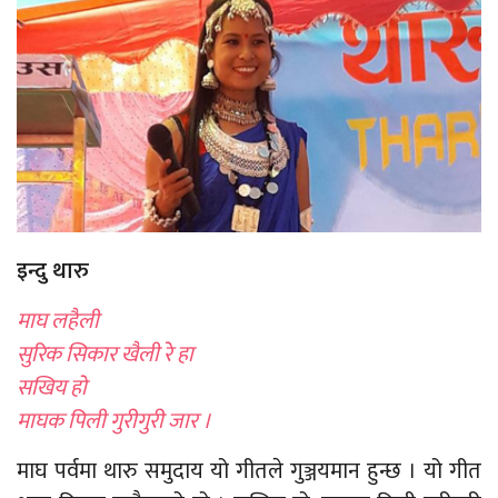
इन्दु थारु
माघ लहैली
सुरिक सिकार खैली रे हा
सखिय हो
माघक पिली गुरीगुरी जार ।
माघ पर्वमा थारु समुदाय यो गीतले गुञ्जयमान हुन्छ । यो गीत