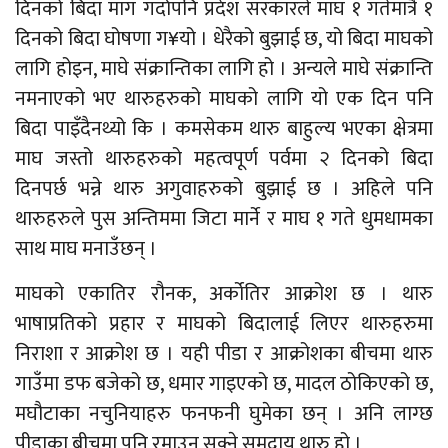
दिनको बिदा माग गर्दापनि प्रदेश सरकारले माघ १ गतेमात्रै १
दिनको बिदा घोषणा ग¥यो । धेरैको बुझाई छ, यो बिदा माघको
लागि होइन, माघे संक्रान्तिका लागि हो । अन्यले माघे संक्रान्ति
नमनाएको भए थारुहरुको माघको लागि यो एक दिन पनि
बिदा पाइँदैनथ्यो कि । कमसेकम थारु बाहुल्य भएका क्षेत्रमा
माघ जस्तो थारुहरुको महत्वपूर्ण पर्वमा २ दिनको बिदा
दिनपर्छ भन्ने थारु अगुवाहरुको बुझाई छ । अहिले पनि
थारुहरुले पुस अन्तिममा जिटा मार्ने र माघ १ गते धुमधामका
साथ माघ मनाउँछन् ।
माघको एकातिर रौनक, अर्कोतिर आक्रोश छ । थारु
भाषाप्रतिको प्रहार र माघको बिदालाई लिएर थारुहरुमा
निराशा र आक्रोश छ । यही पीडा र आक्रोशका बीचमा थारु
गाउँमा डफ बजेको छ, धमार गाइएको छ, मादल ठोकिएको छ,
मघौटाका नचुनियाहरु फनफनी घुमेका छन् । अनि लाग्छ
पीडाका बीचमा पनि रमाउन सक्ने समुदाय थारु हो ।