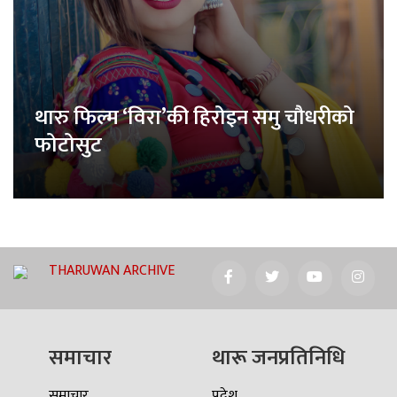
थारु फिल्म ‘विरा’की हिरोइन समु चौधरीको
फोटोसुट
THARUWAN ARCHIVE
समाचार
थारू जनप्रतिनिधि
समाचार
प्रदेश