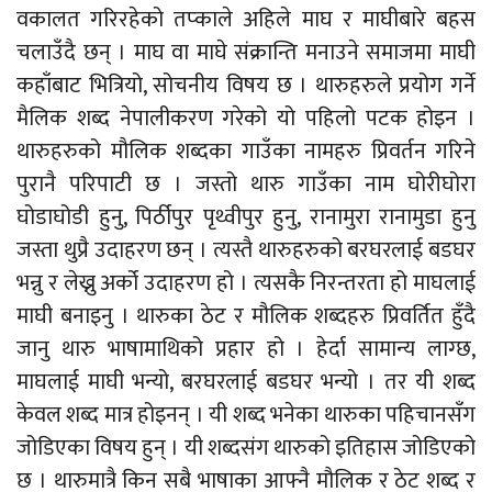
वकालत गरिरहेको तप्काले अहिले माघ र माघीबारे बहस
चलाउँदै छन् । माघ वा माघे संक्रान्ति मनाउने समाजमा माघी
कहाँबाट भित्रियो, सोचनीय विषय छ । थारुहरुले प्रयोग गर्ने
मैलिक शब्द नेपालीकरण गरेको यो पहिलो पटक होइन ।
थारुहरुको मौलिक शब्दका गाउँका नामहरु प्रिवर्तन गरिने
पुरानै परिपाटी छ । जस्तो थारु गाउँका नाम घोरीघोरा
घोडाघोडी हुनु, पिर्ठीपुर पृथ्वीपुर हुनु, रानामुरा रानामुडा हुनु
जस्ता थुप्रै उदाहरण छन् । त्यस्तै थारुहरुको बरघरलाई बडघर
भन्नु र लेख्नु अर्को उदाहरण हो । त्यसकै निरन्तरता हो माघलाई
माघी बनाइनु । थारुका ठेट र मौलिक शब्दहरु प्रिवर्तित हुँदै
जानु थारु भाषामाथिको प्रहार हो । हेर्दा सामान्य लाग्छ,
माघलाई माघी भन्यो, बरघरलाई बडघर भन्यो । तर यी शब्द
केवल शब्द मात्र होइनन् । यी शब्द भनेका थारुका पहिचानसँग
जोडिएका विषय हुन् । यी शब्दसंग थारुको इतिहास जोडिएको
छ । थारुमात्रै किन सबै भाषाका आफ्नै मौलिक र ठेट शब्द र