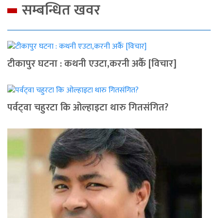
सम्बन्धित खवर
टीकापुर घटना : कथनी एउटा,करनी अर्कै [विचार]
पर्वट्‍वा चहुरटा कि ओल्हाइटा थारु गितसंगित?