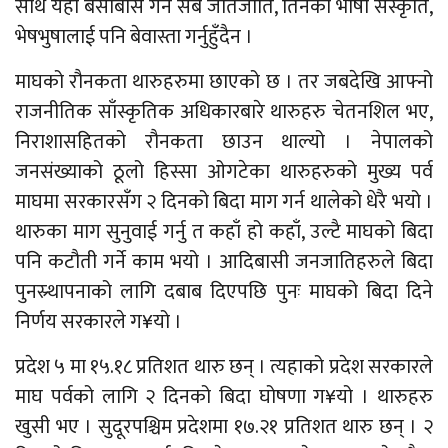
साथै यहाँ बसोबास गर्ने सबै जातजाति, तिनको भाषा संस्कृति,
भेषभुषालाई पनि बेवास्ता गर्नुहुँदैन ।
माघको रौनकता थारुहरुमा छाएको छ । तर जबदेखि आफ्नो
राजनीतिक साँस्कृतिक अधिकारबारे थारुहरु चेतनशिल भए,
निराशासहितको रौनकता छाउन थाल्यो । नेपालको
जनसंख्याको ठूलो हिस्सा ओगटेका थारुहरुको मुख्य पर्व
माघमा सरकारसँग २ दिनको बिदा माग गर्न थालेको धेरै भयो ।
थारुका माग सुनुवाई गर्नु त कहाँ हो कहाँ, उल्टै माघको बिदा
पनि कटौती गर्ने काम भयो । आदिबासी जनजातिहरुले बिदा
पुनस्र्थापनाको लागि दबाब दिएपछि पुनः माघको बिदा दिने
निर्णय सरकारले ग¥यो ।
प्रदेश ५ मा १५.१८ प्रतिशत थारु छन् । त्यहाको प्रदेश सरकारले
माघ पर्वको लागि २ दिनको बिदा घोषणा ग¥यो । थारुहरु
खुसी भए । सुदूरपश्चिम प्रदेशमा १७.२१ प्रतिशत थारु छन् । २