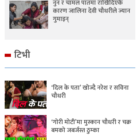
नुन र चामल पातमा राखिदिएकै
कारण जालिना देवी चौधरीले ज्यान
गुमाइन्
टिभी
‘दिल के पता’ खोज्दै नरेश र सविना
चौधरी
‘गोरी मोटी’मा मुस्कान चौधरी र चक्र
बमको जबर्जस्त ठुम्का