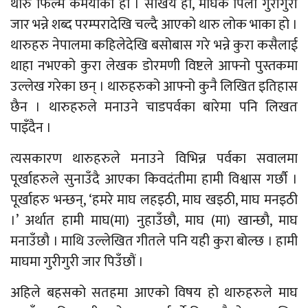
थारु फिल्म कमैयाको हो । सखिय हो, माघक पिली गुरीगुरी
जार भन्ने शब्द परम्परादेखि चल्दै आएको थारु लोक भाका हो ।
थारुहरु नेपालमा कहिलेदेखि बसोबास गरे भन्ने कुरा कसैलाई
थाहा नभएको कुरा लेखक डोरमणी विष्टले आफ्नो पुस्तकमा
उल्लेख गरेका छन् । थारुहरुको आफ्नो कुनै लिखित इतिहास
छैन । थारुहरुले मनाउने चाडपर्वका बारेमा पनि लिखत
पाइँदैन ।
त्यसकारण थारुहरुले मनाउने विभिन्न पर्वका सवालमा
पूर्खाहरुले सुनाउँदै आएका किवदंतीमा हामी विश्वास गर्छौ ।
पूर्खाहरु भन्छन्, ‘हमरे माघ लहइठी, माघ खइठी, माघ मनइठी
।’ अर्थात हामी माघ(मा) नुहाउँछौ, माघ (मा) खान्छौ, माघ
मनाउँछौ । माथि उल्लेखित गीतले पनि यही कुरा बोल्छ । हामी
माघमा गुरीगुरी जार पिउँछौं ।
अहिले बहसको सतहमा आएको विषय हो थारुहरुले माघ