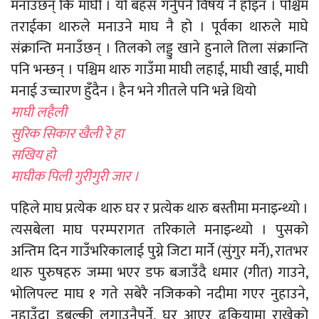
मनाउँछन् कि माघी । यो बहस गर्नुपर्ने विषय नै होइन । पश्चिम
तराईका थारुले मनाउने माघ नै हो । पूर्वका थारुले माघे
संक्रान्ति मनाउँछन् । तिलको लड्डु खाने हुनाले तिला संक्रान्ति
पनि भन्छन् । पश्चिम थारु गाउँमा माघी लहाई, माघी खाई, माघी
मनाई उच्चारण हुँदैन । हैन भने गीतले पनि भन्ने थियो
माघी लहैली
सुरिक सिकार खैली रे हा
सखिय हो
माघीक पिली गुरीगुरी जार ।
पहिले माघ प्रत्येक थारु घर र प्रत्येक थारु बस्तीमा मनाइन्थ्यो ।
त्यसबेला माघ परम्परागत तरिकाले मनाइन्थ्यो । पुसको
अन्तिम दिन गाउँभरिकालाई पुग्ने जिटा मार्ने (सुंगुर मर्ने), रातभर
थारु पुरुषहरु जम्मा भएर डफ बजाउँदै धमार (गीत) गाउने,
भोलिपल्ट माघ १ गते सबेरै नजिकको नदीमा गएर नुहाउने,
नुहाउँदा डुबुल्की लगाउनैपर्ने, घर आएर ढकियामा राखेको