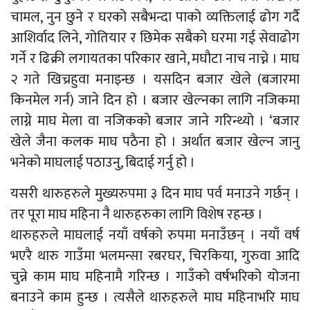
चामल, नुन छुने र घरको सबैभन्दा पाको व्यक्तिलाई ढोग गर्दै
आशिर्वाद लिने, गोतियार र छिमेक सबैको घरमा गई सेवाढोग
गर्ने र ढिक्री लगायतका परिकार खाने, मघौटा नाच नाच्ने । माघ
२ गते खिच्रहुवा मनाइन्छ । यसदिन बजार खेले (बजारमा
किनमेल गर्न) जाने दिन हो । बजार खेल्नका लागि नजिकमा
लाग्ने माघ मेला वा नजिकको बजार जाने गरिन्थ्यो । ‘बजार
खेले जैना कलक माघ पठैना हो । अर्थात बजार खेल्न जानु
भनेको माघलाई पठाउनु, बिदाई गर्नु हो ।
यसरी थारुहरुले मुख्यरुपमा ३ दिन माघ पर्व मनाउने गर्छन् ।
तर पूरा माघ महिना नै थारुहरुका लागि विशेष रहन्छ ।
थारुहरुले माघलाई नयाँ वर्षको रुपमा मनाउँछन् । नयाँ वर्ष
भएरै थारु गाउँमा भलमन्सा रबरघर, चिरकिया, गुरुवा आदि
चुन्ने काम माघ महिनामै गरिन्छ । गाउँको वर्षभरिको योजना
बनाउने काम हुन्छ । त्यसैले थारुहरुले माघ महिनाभरि माघ