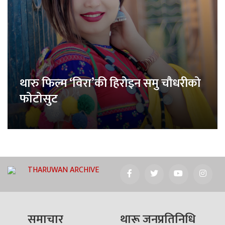
थारु फिल्म ‘विरा’की हिरोइन समु चौधरीको
फोटोसुट
THARUWAN ARCHIVE
समाचार
थारू जनप्रतिनिधि