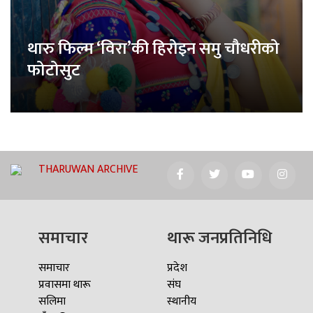
थारु फिल्म ‘विरा’की हिरोइन समु चौधरीको
फोटोसुट
THARUWAN ARCHIVE
समाचार
थारू जनप्रतिनिधि
समाचार
प्रदेश
प्रवासमा थारू
संघ
सलिमा
स्थानीय