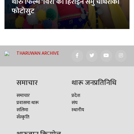
थारु फिल्म ‘विरा’की हिरोइन समु चौधरीको
फोटोसुट
THARUWAN ARCHIVE
समाचार
थारू जनप्रतिनिधि
समाचार
प्रदेश
प्रवासमा थारू
संघ
सलिमा
स्थानीय
सँस्कृति