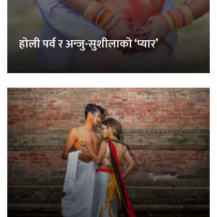
होली पर्व र अन्जु-सुशीलाको ‘प्यार’