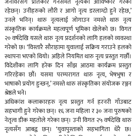
जनावरसँग प्रतिकार गर्नसमेत नृत्यको आविष्कार गरेका
रहेछन्। उनीहरुको लौरी र आगो नृत्य डरलाग्दो हुने रहेछ,’
उनले भनिन्। थारु नृत्यलाई जोगाउन नमस्ते थारु नृत्य
संस्कृतिक कार्यक्रमले महत्वपूर्ण भूमिका खेलेको छ। विगत
२० वर्षदेखि यसले थारु नृत्य प्रदर्शनको लागि हलको व्यवस्था
गरेको छ। ‘विस्तारै सौराहामा युवालाई सक्रिय गराउने हलको
स्थापना भएको थियो। अहिले नियमित थारु नृत्य प्रस्तुत गर्छौं।
विदेशीका लागि हरेक दिन साँझ आठमा कार्यक्रम प्रस्तुत
गरिरहेका छौं। यसमा परम्परागत थारु नृत्य, भेषभुषा र
भाषाको प्रयोग हुन्छन्,’ नमस्ते थारु संस्कृतिका संयोजक रञ्जन
श्रेष्ठले भने।
अधिकांश कलाकारहरु नृत्य प्रस्तुत गर्न हरनरी गाँउबाट
सहभागी हुने गरेका छन्। १६ जना महिला र ३० जना पुरुषको
नेतृत्व डीक महतोले गरेका छन्। उनी विगत २५ वर्षदेखि थारु
नृत्यसँग आबद्व छन्। ‘युवापुस्ताको सहभागिता धेरै छ।