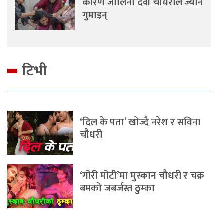
कारण जालिना देवी चौधरीले ज्यान
गुमाइन्
टिभी
‘दिल के पता’ खोज्दै नरेश र सविना
चौधरी
‘गोरी मोटी’मा मुस्कान चौधरी र चक्र
बमको जबर्जस्त ठुम्का