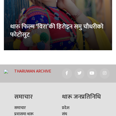
थारु फिल्म ‘विरा’की हिरोइन समु चौधरीको
फोटोसुट
THARUWAN ARCHIVE
समाचार
थारू जनप्रतिनिधि
समाचार
प्रदेश
प्रवासमा थारू
संघ